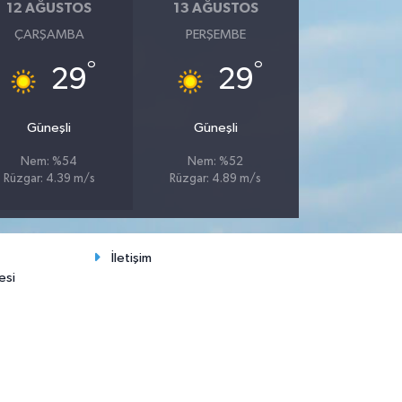
12 AĞUSTOS
13 AĞUSTOS
ÇARŞAMBA
PERŞEMBE
°
°
29
29
Güneşli
Güneşli
Nem: %54
Nem: %52
Rüzgar: 4.39 m/s
Rüzgar: 4.89 m/s
İletişim
esi