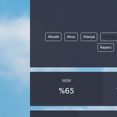
Akseki
Aksu
Alanya
Antalya
Kepez
NEM
%65