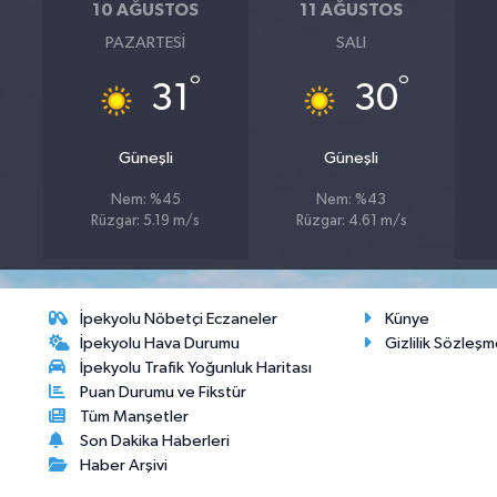
10 AĞUSTOS
11 AĞUSTOS
PAZARTESI
SALI
°
°
31
30
Güneşli
Güneşli
Nem: %45
Nem: %43
Rüzgar: 5.19 m/s
Rüzgar: 4.61 m/s
İpekyolu Nöbetçi Eczaneler
Künye
İpekyolu Hava Durumu
Gizlilik Sözleşm
İpekyolu Trafik Yoğunluk Haritası
Puan Durumu ve Fikstür
Tüm Manşetler
Son Dakika Haberleri
Haber Arşivi