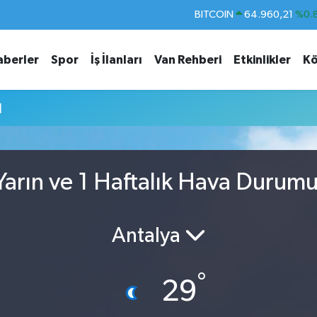
BITCOIN
64.960,21
%0.
DOLAR
47,7436
%0.
aberler
Spor
İş İlanları
Van Rehberi
Etkinlikler
Kö
EURO
55,2510
%0.
STERLİN
64,4811
%0.
u
GRAM ALTIN
6648.99
%2.
BİST100
13.773
%-
arın ve 1 Haftalık Hava Durum
Antalya
°
29