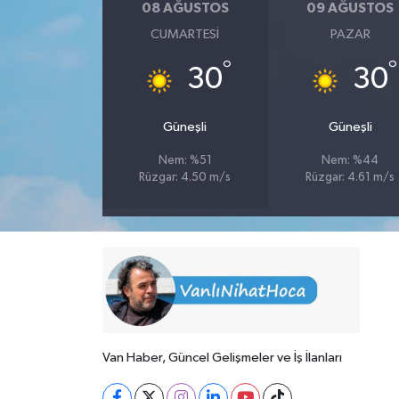
08 AĞUSTOS
09 AĞUSTOS
CUMARTESI
PAZAR
°
°
30
30
Güneşli
Güneşli
Nem: %51
Nem: %44
Rüzgar: 4.50 m/s
Rüzgar: 4.61 m/s
Van Haber, Güncel Gelişmeler ve İş İlanları