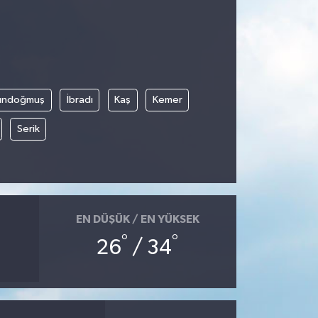
ündoğmuş
İbradı
Kaş
Kemer
Serik
EN DÜŞÜK / EN YÜKSEK
°
°
26
/ 34