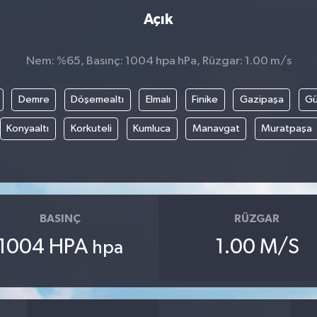
Açık
Nem: %65, Basınç: 1004 hpa hPa, Rüzgar: 1.00 m/s
Demre
Döşemealtı
Elmalı
Finike
Gazipaşa
G
Konyaaltı
Korkuteli
Kumluca
Manavgat
Muratpaşa
BASINÇ
RÜZGAR
1004 HPA
1.00 M/S
hpa