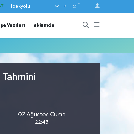
°
İpekyolu
87
21
18
şe Yazıları
Hakkımda
32
38
59
19
u Tahmini
07 Ağustos Cuma
22:45