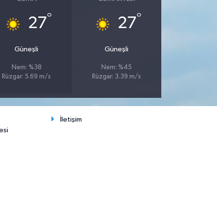
°
°
27
27
Güneşli
Güneşli
Nem: %38
Nem: %45
Rüzgar: 5.69 m/s
Rüzgar: 3.39 m/s
İletişim
esi