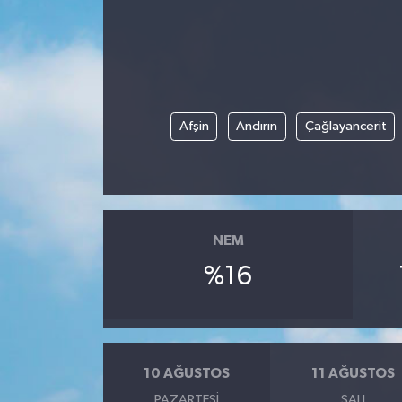
Afşin
Andırın
Çağlayancerit
NEM
%16
10 AĞUSTOS
11 AĞUSTOS
PAZARTESI
SALI