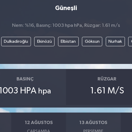
Güneşli
Nem: %16, Basınç: 1003 hpa hPa, Rüzgar: 1.61 m/s
Dulkadiroğlu
Ekinözü
Elbistan
Göksun
Nurhak
BASINÇ
RÜZGAR
1003 HPA
1.61 M/S
hpa
12 AĞUSTOS
13 AĞUSTOS
ÇARŞAMBA
PERŞEMBE