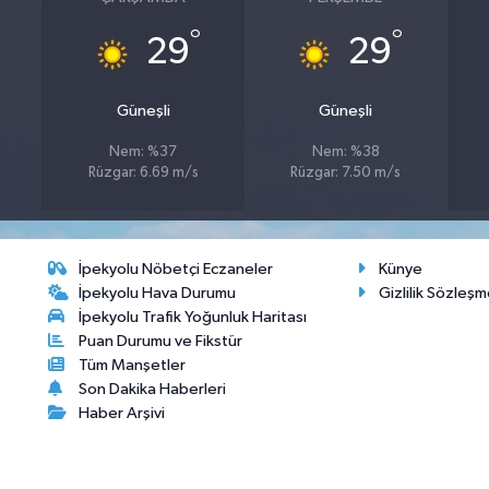
°
°
29
29
Güneşli
Güneşli
Nem: %37
Nem: %38
Rüzgar: 6.69 m/s
Rüzgar: 7.50 m/s
İpekyolu Nöbetçi Eczaneler
Künye
İpekyolu Hava Durumu
Gizlilik Sözleşm
İpekyolu Trafik Yoğunluk Haritası
Puan Durumu ve Fikstür
Tüm Manşetler
Son Dakika Haberleri
Haber Arşivi