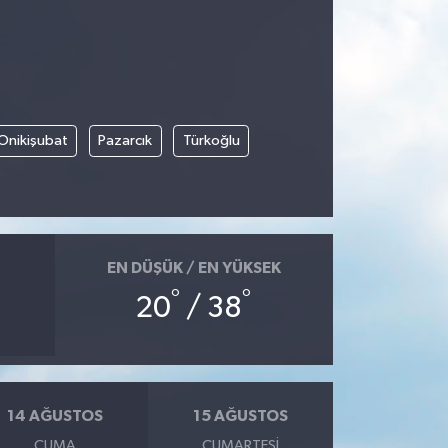
Onikişubat
Pazarcık
Türkoğlu
EN DÜŞÜK / EN YÜKSEK
°
°
20
/ 38
14 AĞUSTOS
15 AĞUSTOS
CUMA
CUMARTESI