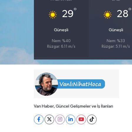
°
°
29
28
Güneşli
Güneşli
Nem: %40
Nem: %33
Rüzgar: 6.11 m/s
Rüzgar: 5.11 m/s
Van Haber, Güncel Gelişmeler ve İş İlanları