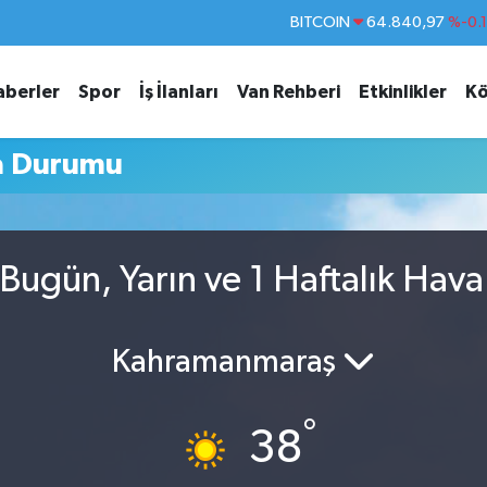
BITCOIN
64.840,97
%-0.
DOLAR
47,7436
%0.
aberler
Spor
İş İlanları
Van Rehberi
Etkinlikler
Kö
EURO
55,2510
%0.
STERLİN
64,4811
%0.
a Durumu
GRAM ALTIN
6660.55
%
BİST100
13.779
%-
ugün, Yarın ve 1 Haftalık Hav
Kahramanmaraş
°
38