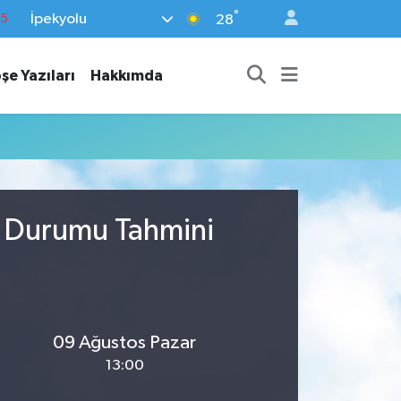
°
İpekyolu
15
28
18
şe Yazıları
Hakkımda
32
38
0
14
a Durumu Tahmini
09 Ağustos Pazar
13:00