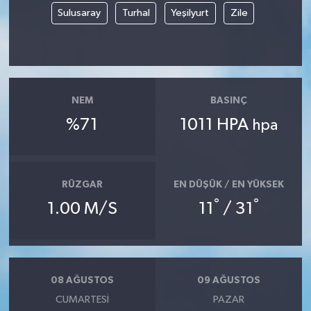
Sulusaray
Turhal
Yeşilyurt
Zile
NEM
BASINÇ
%71
1011 HPA
hpa
RÜZGAR
EN DÜŞÜK / EN YÜKSEK
°
°
1.00 M/S
11
/ 31
08 AĞUSTOS
09 AĞUSTOS
CUMARTESI
PAZAR