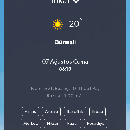
Tokat
°
20
Güneşli
07 Ağustos Cuma
08:15
Nem: %71, Basınç: 1011 hpa hPa,
Rüzgar: 1.00 m/s
Almus
Artova
Başçiftlik
Erbaa
Merkez
Niksar
Pazar
Reşadiye