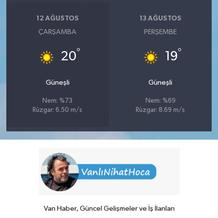
12 AĞUSTOS
13 AĞUSTOS
ÇARŞAMBA
PERŞEMBE
°
°
20
19
Güneşli
Güneşli
Nem: %73
Nem: %69
Rüzgar: 6.50 m/s
Rüzgar: 8.69 m/s
Van Haber, Güncel Gelişmeler ve İş İlanları