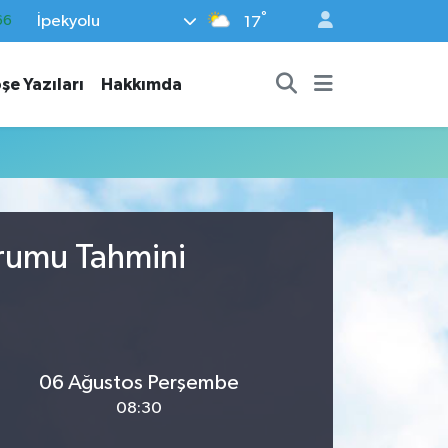
°
İpekyolu
66
17
05
şe Yazıları
Hakkımda
18
22
39
%0
urumu Tahmini
06 Ağustos Perşembe
08:30