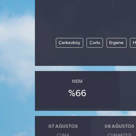
Çerkezköy
Çorlu
Ergene
H
NEM
%66
07 AĞUSTOS
08 AĞUSTOS
CUMA
CUMARTESI