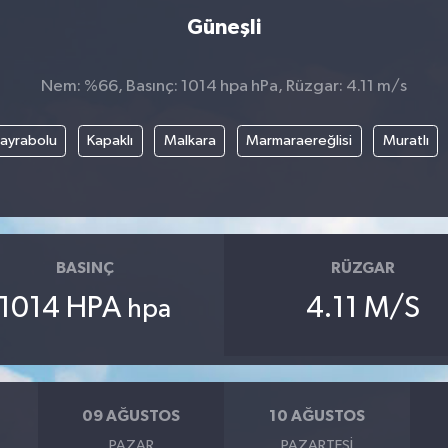
Güneşli
Nem: %66, Basınç: 1014 hpa hPa, Rüzgar: 4.11 m/s
ayrabolu
Kapaklı
Malkara
Marmaraereğlisi
Muratlı
BASINÇ
RÜZGAR
1014 HPA
4.11 M/S
hpa
09 AĞUSTOS
10 AĞUSTOS
PAZAR
PAZARTESI