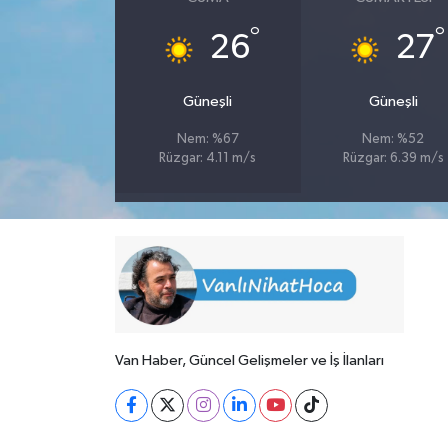
°
°
26
27
Güneşli
Güneşli
Nem: %67
Nem: %52
Rüzgar: 4.11 m/s
Rüzgar: 6.39 m/s
Van Haber, Güncel Gelişmeler ve İş İlanları