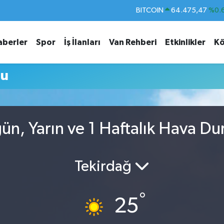
BITCOIN
64.475,47
%0.
DOLAR
47,5971
%0.
aberler
Spor
İş İlanları
Van Rehberi
Etkinlikler
Kö
EURO
55,1336
%0.
STERLİN
64,2534
%0.
mu
GRAM ALTIN
6518.23
%0.
BİST100
13.703
ün, Yarın ve 1 Haftalık Hava D
Tekirdağ
°
25