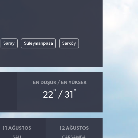
Saray
Süleymanpaşa
Şarköy
EN DÜŞÜK / EN YÜKSEK
°
°
22
/ 31
11 AĞUSTOS
12 AĞUSTOS
SALI
ÇARŞAMBA