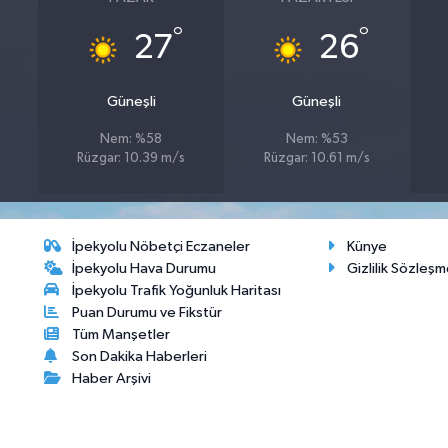
°
°
27
26
Güneşli
Güneşli
Nem: %58
Nem: %53
Rüzgar: 10.39 m/s
Rüzgar: 10.61 m/s
İpekyolu Nöbetçi Eczaneler
Künye
İpekyolu Hava Durumu
Gizlilik Sözleşm
İpekyolu Trafik Yoğunluk Haritası
Puan Durumu ve Fikstür
Tüm Manşetler
Son Dakika Haberleri
Haber Arşivi