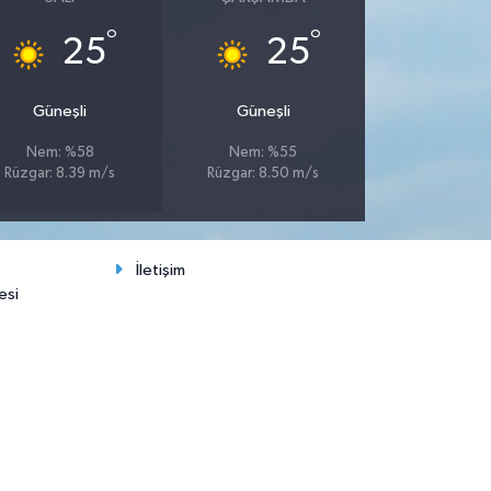
°
°
25
25
Güneşli
Güneşli
Nem: %58
Nem: %55
Rüzgar: 8.39 m/s
Rüzgar: 8.50 m/s
İletişim
esi