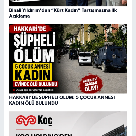
Binali Yıldırım’dan “Kürt Kadın” Tartışmasına İlk
Açıklama
HAKKARİ’DE ŞÜPHELİ ÖLÜM: 5 ÇOCUK ANNESİ
KADIN ÖLÜ BULUNDU