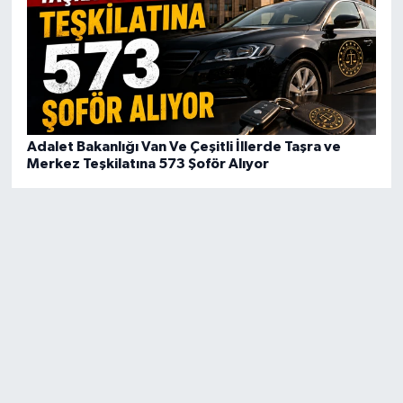
Adalet Bakanlığı Van Ve Çeşitli İllerde Taşra ve
Merkez Teşkilatına 573 Şoför Alıyor