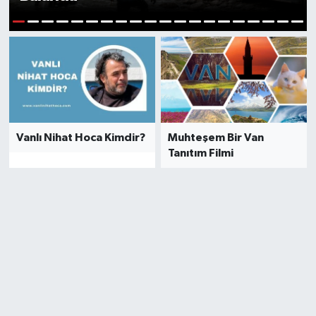
1
2
3
4
5
6
7
8
9
10
11
12
13
14
15
16
17
18
19
20
Vanlı Nihat Hoca Kimdir?
Muhteşem Bir Van
Tanıtım Filmi