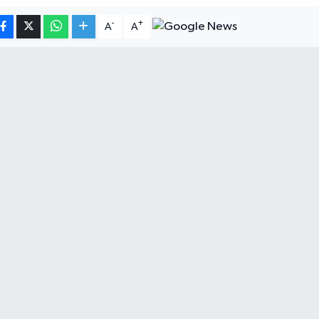
-
+
A
A