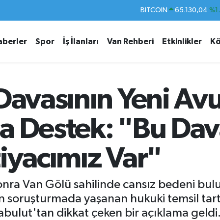
DOLAR
47,7106
%0.
EURO
55,1652
%0.
aberler
Spor
İş İlanları
Van Rehberi
Etkinlikler
Kö
STERLİN
64,4046
%0.
GRAM ALTIN
6618.49
%2.
BİST100
13.773
%-
 Davasının Yeni Av
BITCOIN
65.130,04
%1
a Destek: "Bu Da
iyacımız Var"
ra Van Gölü sahilinde cansız bedeni bulun
kin soruşturmada yaşanan hukuki temsil ta
ulut'tan dikkat çeken bir açıklama geldi