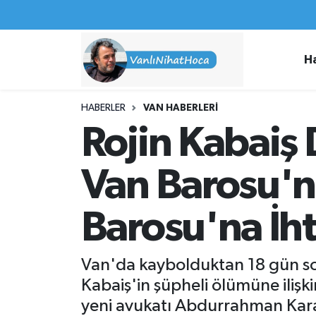
Haberler
İpekyolu Nöbetçi Eczaneler
H
Spor
İpekyolu Hava Durumu
HABERLER
VAN HABERLERI
İş İlanları
İpekyolu Trafik Yoğunluk Haritası
Rojin Kabaiş
Van Rehberi
Süper Lig Puan Durumu ve Fikstür
Van Barosu'n
Etkinlikler
Tüm Manşetler
Barosu'na İht
Köşe Yazıları
Son Dakika Haberleri
Van'da kaybolduktan 18 gün son
Hakkımda
Haber Arşivi
Kabaiş'in şüpheli ölümüne iliş
yeni avukatı Abdurrahman Karab