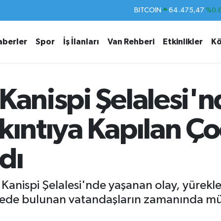
DOLAR
47,5971
%0.
EURO
55,1336
%0.
aberler
Spor
İş İlanları
Van Rehberi
Etkinlikler
Kö
STERLİN
64,2534
%0.
GRAM ALTIN
6518.23
%0.
BİST100
13.703
Kanispi Şelalesi'
BITCOIN
64.475,47
%0.
kıntıya Kapılan Ç
dı
Kanispi Şelalesi'nde yaşanan olay, yürekler
evrede bulunan vatandaşların zamanında m