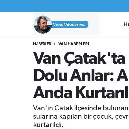
Haberler
İpekyolu Nöbetçi Eczaneler
H
Spor
İpekyolu Hava Durumu
HABERLER
VAN HABERLERI
İş İlanları
İpekyolu Trafik Yoğunluk Haritası
Van Çatak'ta 
Van Rehberi
Süper Lig Puan Durumu ve Fikstür
Dolu Anlar: A
Etkinlikler
Tüm Manşetler
Anda Kurtarıl
Köşe Yazıları
Son Dakika Haberleri
Van'ın Çatak ilçesinde bulunan 
Hakkımda
Haber Arşivi
sularına kapılan bir çocuk, ç
kurtarıldı.