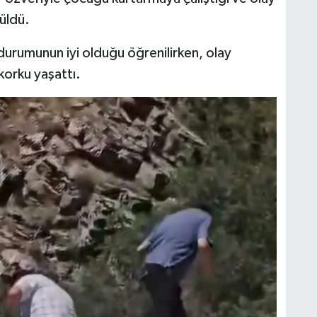
rüldü.
durumunun iyi olduğu öğrenilirken, olay
orku yaşattı.