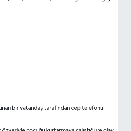
unan bir vatandaş tarafından cep telefonu
 özveriyle çocuğu kurtarmaya çalıştığı ve olay