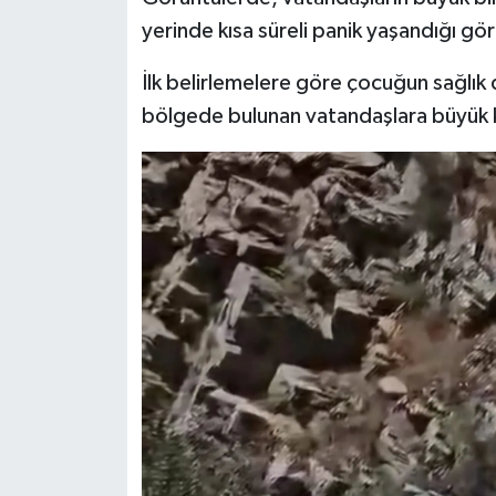
yerinde kısa süreli panik yaşandığı gö
İlk belirlemelere göre çocuğun sağlık 
bölgede bulunan vatandaşlara büyük k