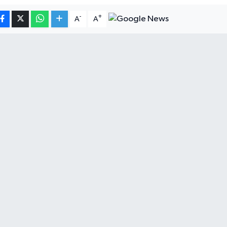
-
+
A
A