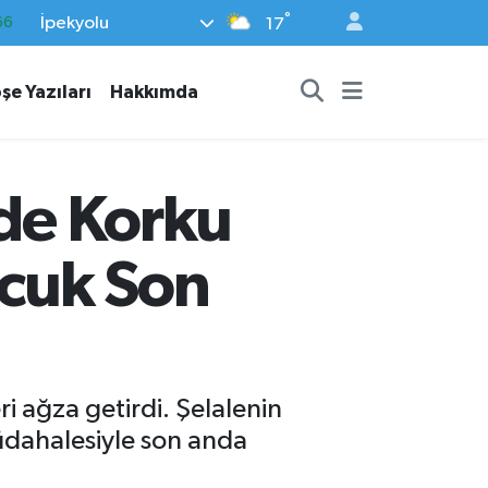
°
İpekyolu
05
17
18
şe Yazıları
Hakkımda
22
39
%0
nde Korku
66
ocuk Son
i ağza getirdi. Şelalenin
üdahalesiyle son anda