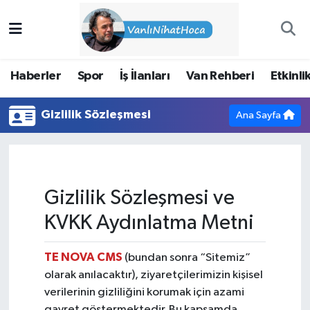
Haberler
İpekyolu Nöbetçi Eczaneler
Haberler
Spor
İş İlanları
Van Rehberi
Etkinli
Spor
İpekyolu Hava Durumu
Gizlilik Sözleşmesi
Ana Sayfa
İş İlanları
İpekyolu Trafik Yoğunluk Haritası
Van Rehberi
Süper Lig Puan Durumu ve Fikstür
Gizlilik Sözleşmesi ve
Etkinlikler
Tüm Manşetler
KVKK Aydınlatma Metni
Köşe Yazıları
Son Dakika Haberleri
TE NOVA CMS
(bundan sonra “Sitemiz”
Hakkımda
Haber Arşivi
olarak anılacaktır), ziyaretçilerimizin kişisel
verilerinin gizliliğini korumak için azami
gayret göstermektedir. Bu kapsamda,