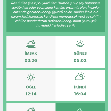
Resûlullah (s.a.v.) buyurdular: "Kimde şu üç şey bulunursa
sevâbı hak eder ve imanını kemâle erdirmiş olur: İnsanlar
arasında geçinebileceği (güzel) ahlâk, Allâhü Teâlâ'nın
haram kıldıklarından kendisini menedecek verâ ve cahilin
cahilce hareketlerini defedebileceği hilim (yumuşak
huyluluk)." (Hadis-i şerif)
İMSAK
GÜNEŞ
03:26
05:02
ÖĞLE
İKINDI
12:14
16:04