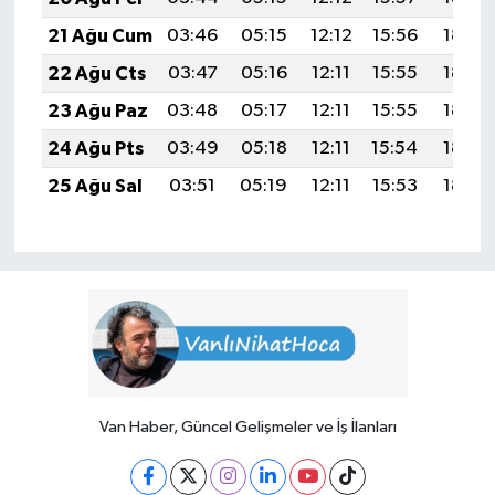
21 Ağu Cum
03:46
05:15
12:12
15:56
18:58
22 Ağu Cts
03:47
05:16
12:11
15:55
18:56
23 Ağu Paz
03:48
05:17
12:11
15:55
18:55
24 Ağu Pts
03:49
05:18
12:11
15:54
18:54
25 Ağu Sal
03:51
05:19
12:11
15:53
18:52
Van Haber, Güncel Gelişmeler ve İş İlanları