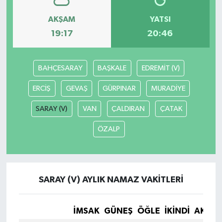
AKŞAM
YATSI
19:17
20:46
BAHÇESARAY
BAŞKALE
EDREMİT (V)
ERCİŞ
GEVAŞ
GÜRPINAR
MURADİYE
SARAY (V)
VAN
ÇALDIRAN
ÇATAK
ÖZALP
SARAY (V) AYLIK NAMAZ VAKITLERI
İMSAK
GÜNEŞ
ÖĞLE
İKINDI
AKŞA