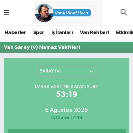
Haberler
İpekyolu Nöbetçi Eczaneler
Haberler
Spor
İş İlanları
Van Rehberi
Etkinli
Spor
İpekyolu Hava Durumu
Van Saray (v) Namaz Vakitleri
İş İlanları
İpekyolu Trafik Yoğunluk Haritası
Van Rehberi
Süper Lig Puan Durumu ve Fikstür
SARAY (V)
Etkinlikler
Tüm Manşetler
İMSAK VAKTINE KALAN SÜRE
53:19
Köşe Yazıları
Son Dakika Haberleri
6 Ağustos 2026
Hakkımda
Haber Arşivi
23 Safer 1448