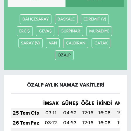
BAHÇESARAY
BAŞKALE
EDREMİT (V)
ERCİŞ
GEVAŞ
GÜRPINAR
MURADİYE
SARAY (V)
VAN
ÇALDIRAN
ÇATAK
ÖZALP
ÖZALP AYLIK NAMAZ VAKITLERI
İMSAK
GÜNEŞ
ÖĞLE
İKINDI
AKŞA
25 Tem Cts
03:11
04:52
12:16
16:08
19:29
26 Tem Paz
03:12
04:53
12:16
16:08
19:28