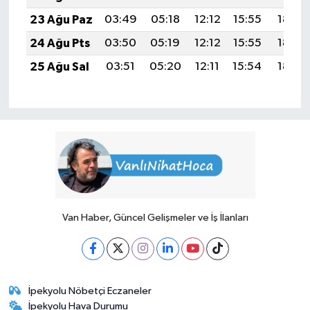
23 Ağu Paz
03:49
05:18
12:12
15:55
18:56
24 Ağu Pts
03:50
05:19
12:12
15:55
18:54
25 Ağu Sal
03:51
05:20
12:11
15:54
18:53
Van Haber, Güncel Gelişmeler ve İş İlanları
İpekyolu Nöbetçi Eczaneler
İpekyolu Hava Durumu