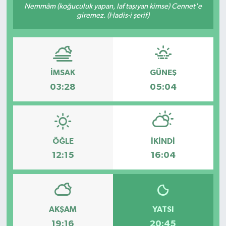
Nemmâm (koğuculuk yapan, laf taşıyan kimse) Cennet'e
giremez. (Hadis-i şerif)
İMSAK
GÜNEŞ
03:28
05:04
ÖĞLE
İKINDI
12:15
16:04
AKŞAM
YATSI
19:16
20:45