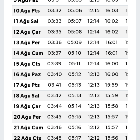
9 Ağu Paz
03:31
05:05
12:15
16:03
19:14
10 Ağu Pts
03:32
05:06
12:15
16:03
19:13
11 Ağu Sal
03:33
05:07
12:14
16:02
19:12
12 Ağu Çar
03:35
05:08
12:14
16:02
19:10
13 Ağu Per
03:36
05:09
12:14
16:01
19:09
14 Ağu Cum
03:37
05:10
12:14
16:01
19:08
15 Ağu Cts
03:39
05:11
12:14
16:00
19:07
16 Ağu Paz
03:40
05:12
12:13
16:00
19:05
17 Ağu Pts
03:41
05:13
12:13
15:59
19:04
18 Ağu Sal
03:42
05:13
12:13
15:59
19:03
19 Ağu Çar
03:44
05:14
12:13
15:58
19:01
20 Ağu Per
03:45
05:15
12:13
15:57
19:00
21 Ağu Cum
03:46
05:16
12:12
15:57
18:59
22 Ağu Cts
03:48
05:17
12:12
15:56
18:57