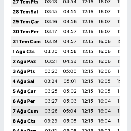
27 Tem Pts
03:13
04:54
12:16
16:07
19:27
28 Tem Sal
03:15
04:55
12:16
16:07
19:26
29 Tem Çar
03:16
04:56
12:16
16:07
19:25
30 Tem Per
03:17
04:57
12:16
16:07
19:25
31 Tem Cum
03:19
04:57
12:15
16:06
19:24
1 Ağu Cts
03:20
04:58
12:15
16:06
19:23
2 Ağu Paz
03:21
04:59
12:15
16:06
19:22
3 Ağu Pts
03:23
05:00
12:15
16:06
19:21
4 Ağu Sal
03:24
05:01
12:15
16:05
19:20
5 Ağu Çar
03:25
05:02
12:15
16:05
19:18
6 Ağu Per
03:27
05:03
12:15
16:04
19:17
7 Ağu Cum
03:28
05:04
12:15
16:04
19:16
8 Ağu Cts
03:29
05:05
12:15
16:04
19:15