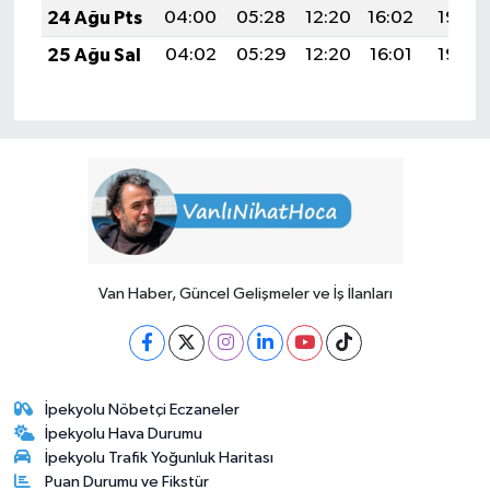
24 Ağu Pts
04:00
05:28
12:20
16:02
19:02
25 Ağu Sal
04:02
05:29
12:20
16:01
19:00
Van Haber, Güncel Gelişmeler ve İş İlanları
İpekyolu Nöbetçi Eczaneler
İpekyolu Hava Durumu
İpekyolu Trafik Yoğunluk Haritası
Puan Durumu ve Fikstür