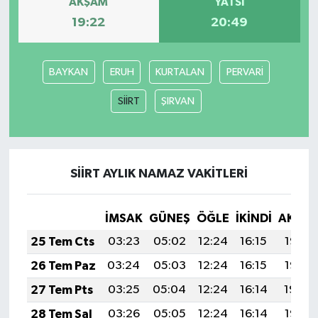
AKŞAM
YATSI
19:22
20:49
BAYKAN
ERUH
KURTALAN
PERVARİ
SİİRT
ŞIRVAN
SİİRT AYLIK NAMAZ VAKITLERI
İMSAK
GÜNEŞ
ÖĞLE
İKINDI
AKŞA
25 Tem Cts
03:23
05:02
12:24
16:15
19:35
26 Tem Paz
03:24
05:03
12:24
16:15
19:35
27 Tem Pts
03:25
05:04
12:24
16:14
19:34
28 Tem Sal
03:26
05:05
12:24
16:14
19:33