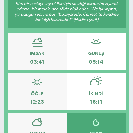
Kim bir hastayı veya Allah için sevdiği kardeşini ziyaret
ederse, bir melek, ona şöyle nidâ eder: "Ne iyi yaptın,
yürüdüğün yol ne hoş, (bu ziyaretle) Cennet'te kendine
bir köşk hazırladın!" (Hadis-i şerif)
İMSAK
GÜNEŞ
03:41
05:14
ÖĞLE
İKINDI
12:23
16:11