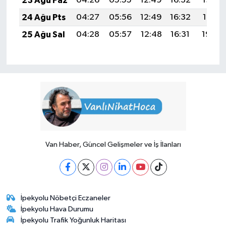
23 Ağu Paz
04:26
05:55
12:49
16:32
19:33
24 Ağu Pts
04:27
05:56
12:49
16:32
19:31
25 Ağu Sal
04:28
05:57
12:48
16:31
19:30
Van Haber, Güncel Gelişmeler ve İş İlanları
İpekyolu Nöbetçi Eczaneler
İpekyolu Hava Durumu
İpekyolu Trafik Yoğunluk Haritası