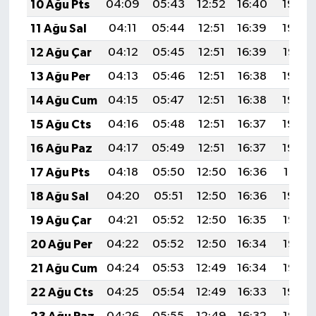
10 Ağu Pts
04:09
05:43
12:52
16:40
19:50
11 Ağu Sal
04:11
05:44
12:51
16:39
19:49
12 Ağu Çar
04:12
05:45
12:51
16:39
19:47
13 Ağu Per
04:13
05:46
12:51
16:38
19:46
14 Ağu Cum
04:15
05:47
12:51
16:38
19:45
15 Ağu Cts
04:16
05:48
12:51
16:37
19:44
16 Ağu Paz
04:17
05:49
12:51
16:37
19:42
17 Ağu Pts
04:18
05:50
12:50
16:36
19:41
18 Ağu Sal
04:20
05:51
12:50
16:36
19:40
19 Ağu Çar
04:21
05:52
12:50
16:35
19:38
20 Ağu Per
04:22
05:52
12:50
16:34
19:37
21 Ağu Cum
04:24
05:53
12:49
16:34
19:36
22 Ağu Cts
04:25
05:54
12:49
16:33
19:34