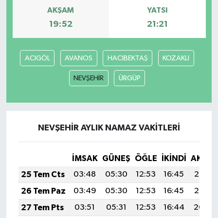
AKŞAM
YATSI
19:52
21:21
ACIGÖL
AVANOS
HACIBEKTAŞ
KOZAKLI
NEVŞEHİR
ÜRGÜP
NEVŞEHİR AYLIK NAMAZ VAKITLERI
İMSAK
GÜNEŞ
ÖĞLE
İKINDI
AKŞA
25 Tem Cts
03:48
05:30
12:53
16:45
20:06
26 Tem Paz
03:49
05:30
12:53
16:45
20:05
27 Tem Pts
03:51
05:31
12:53
16:44
20:04