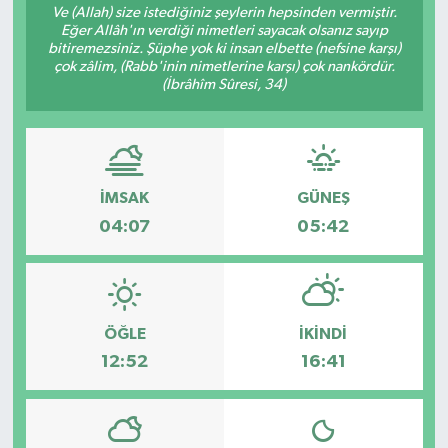
Ve (Allah) size istediğiniz şeylerin hepsinden vermiştir.
Eğer Allâh'ın verdiği nimetleri sayacak olsanız sayıp
bitiremezsiniz. Şüphe yok ki insan elbette (nefsine karşı)
çok zâlim, (Rabb'inin nimetlerine karşı) çok nankördür.
(İbrâhîm Sûresi, 34)
İMSAK
GÜNEŞ
04:07
05:42
ÖĞLE
İKINDI
12:52
16:41