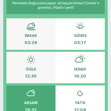
Nemmâm (koğuculuk yapan, laf taşıyan kimse) Cennet'e
giremez. (Hadis-i şerif)
İMSAK
GÜNEŞ
03:39
05:17
ÖĞLE
İKINDI
12:30
16:20
AKŞAM
YATSI
19:32
21:04