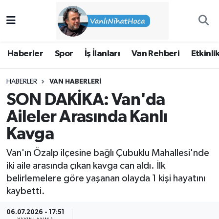
Haberler
İpekyolu Nöbetçi Eczaneler
Haberler
Spor
İş İlanları
Van Rehberi
Etkinli
Spor
İpekyolu Hava Durumu
HABERLER
VAN HABERLERI
İş İlanları
İpekyolu Trafik Yoğunluk Haritası
SON DAKİKA: Van'da
Van Rehberi
Süper Lig Puan Durumu ve Fikstür
Aileler Arasında Kanlı
Kavga
Etkinlikler
Tüm Manşetler
Van'ın Özalp ilçesine bağlı Çubuklu Mahallesi'nde
Köşe Yazıları
Son Dakika Haberleri
iki aile arasında çıkan kavga can aldı. İlk
belirlemelere göre yaşanan olayda 1 kişi hayatını
Hakkımda
Haber Arşivi
kaybetti.
06.07.2026 - 17:51