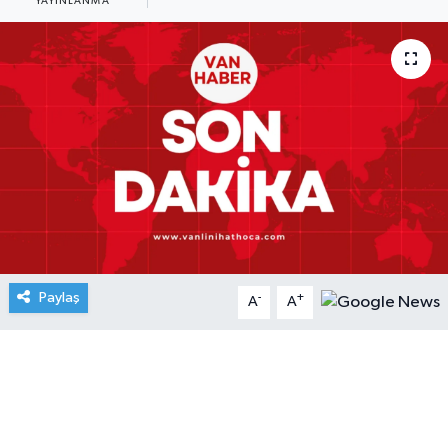
YAYINLANMA
Paylaş
-
+
A
A