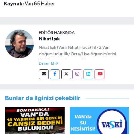
Kaynak:
Van 65 Haber
EDITÖR HAKKINDA
Nihat Işık
Nihat Işık (Vanlı Nihat Hoca) 1972 Van
doğumludur. İlk/Orta/Lise öğrenimlerini
Van’da tamamlamıştır. Hacettepe mezunu
Devam Et
olup Van’da köy öğretmeni olarak memuriyete
başlamıştır. Asteğmen olarak yaptığı vatani
görevi dönüşü Van Sosyal Hizmetler İl
Müdürlüğünde Sosyal Hizmet Uzmanı olarak
çalışmıştır. En son Çocuk Evleri Müdürlüğü
Bunlar da ilginizi çekebilir
görevini yürütürken istifa edip sosyal medyayı
tercih etmiştir.