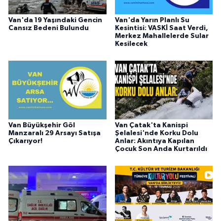
Van'da 19 Yaşındaki Gencin
Van'da Yarın Planlı Su
Cansız Bedeni Bulundu
Kesintisi: VASKİ Saat Verdi,
Merkez Mahallelerde Sular
Kesilecek
Van Büyükşehir Göl
Van Çatak'ta Kanispi
Manzaralı 29 Arsayı Satışa
Şelalesi'nde Korku Dolu
Çıkarıyor!
Anlar: Akıntıya Kapılan
Çocuk Son Anda Kurtarıldı