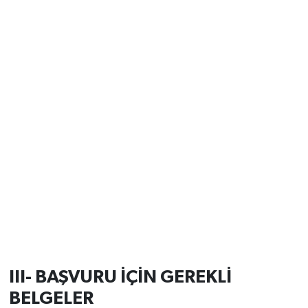
III- BAŞVURU İÇİN GEREKLİ
BELGELER