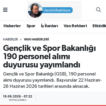
Haberler
İpekyolu Nöbetçi Eczaneler
Haberler
Spor
İş İlanları
Van Rehberi
Etkinli
Spor
İpekyolu Hava Durumu
HABERLER
VAN HABERLERI
İş İlanları
İpekyolu Trafik Yoğunluk Haritası
Gençlik ve Spor Bakanlığı
Van Rehberi
Süper Lig Puan Durumu ve Fikstür
190 personel alımı
duyurusu yayımlandı
Etkinlikler
Tüm Manşetler
Gençlik ve Spor Bakanlığı (GSB), 190 personel
Köşe Yazıları
Son Dakika Haberleri
alımı duyurusu yayımlandı. Başvurular 22 Haziran-
26 Haziran 2026 tarihleri arasında alınacak.
Hakkımda
Haber Arşivi
19.06.2026 - 07:22
YAYINLANMA