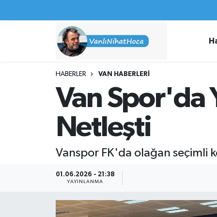
Haberler
İpekyolu Nöbetçi Eczaneler
H
Spor
İpekyolu Hava Durumu
HABERLER
VAN HABERLERI
İş İlanları
İpekyolu Trafik Yoğunluk Haritası
Van Spor'da Y
Van Rehberi
Süper Lig Puan Durumu ve Fikstür
Netleşti
Etkinlikler
Tüm Manşetler
Vanspor FK'da olağan seçimli ko
Köşe Yazıları
Son Dakika Haberleri
01.06.2026 - 21:38
YAYINLANMA
Hakkımda
Haber Arşivi