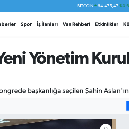
DOLAR
47,5971
%0.
EURO
55,1336
%0.
aberler
Spor
İş İlanları
Van Rehberi
Etkinlikler
Kö
STERLİN
64,2534
%0.
GRAM ALTIN
6518.23
%0.
BİST100
13.703
%
eni Yönetim Kurulu
BITCOIN
64.475,47
%0.
ngrede başkanlığa seçilen Şahin Aslan'ın y