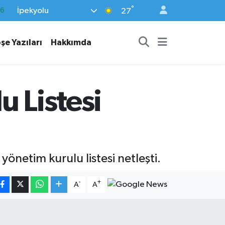
°
İpekyolu
05
27
18
şe Yazıları
Hakkımda
22
39
0
 Listesi
66
önetim kurulu listesi netleşti.
-
+
A
A