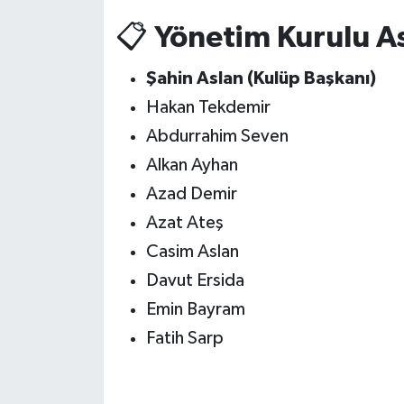
📋
Yönetim Kurulu As
Şahin Aslan (Kulüp Başkanı)
Hakan Tekdemir
Abdurrahim Seven
Alkan Ayhan
Azad Demir
Azat Ateş
Casim Aslan
Davut Ersida
Emin Bayram
Fatih Sarp