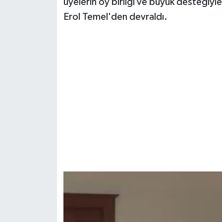
üyelerin oy birliği ve büyük desteğiyl
Erol Temel'den devraldı.