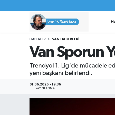
Haberler
İpekyolu Nöbetçi Eczaneler
H
Spor
İpekyolu Hava Durumu
HABERLER
VAN HABERLERI
İş İlanları
İpekyolu Trafik Yoğunluk Haritası
Van Sporun Ye
Van Rehberi
Süper Lig Puan Durumu ve Fikstür
Trendyol 1. Lig'de mücadele ed
Etkinlikler
Tüm Manşetler
yeni başkanı belirlendi.
Köşe Yazıları
Son Dakika Haberleri
01.06.2026 - 19:36
YAYINLANMA
Hakkımda
Haber Arşivi