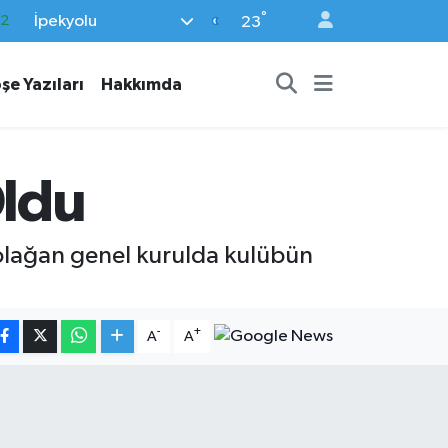
°
İpekyolu
17
23
27
şe Yazıları
Hakkımda
35
59
19
Oldu
.2
 olağan genel kurulda kulübün
-
+
A
A