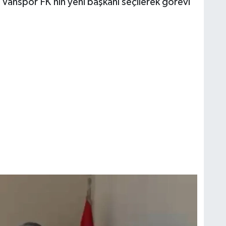
e Vanspor FK’nin yeni başkanı seçilerek görevi