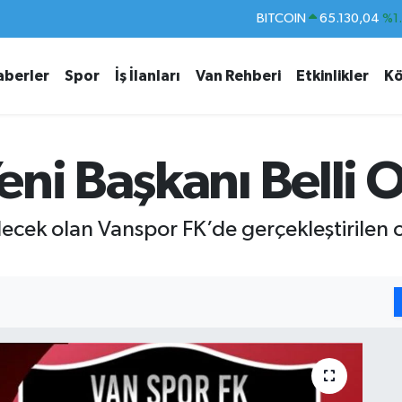
DOLAR
47,7106
%0.
EURO
55,1652
%0.
aberler
Spor
İş İlanları
Van Rehberi
Etkinlikler
Kö
STERLİN
64,4046
%0.
GRAM ALTIN
6648.99
%2.
BİST100
13.773
%-
ni Başkanı Belli 
BITCOIN
65.130,04
%1
ecek olan Vanspor FK’de gerçekleştirilen