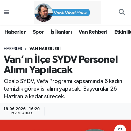
Haberler
İpekyolu Nöbetçi Eczaneler
Haberler
Spor
İş İlanları
Van Rehberi
Etkinli
Spor
İpekyolu Hava Durumu
HABERLER
VAN HABERLERI
İş İlanları
İpekyolu Trafik Yoğunluk Haritası
Van’ın İlçe SYDV Personel
Van Rehberi
Süper Lig Puan Durumu ve Fikstür
Alımı Yapılacak
Özalp SYDV, Vefa Programı kapsamında 6 kadın
Etkinlikler
Tüm Manşetler
temizlik görevlisi alımı yapacak. Başvurular 26
Haziran'a kadar sürecek.
Köşe Yazıları
Son Dakika Haberleri
18.06.2026 - 16:20
Hakkımda
Haber Arşivi
YAYINLANMA