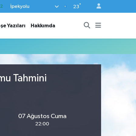
°
İpekyolu
.2
23
17
şe Yazıları
Hakkımda
27
35
59
19
umu Tahmini
07 Ağustos Cuma
22:00