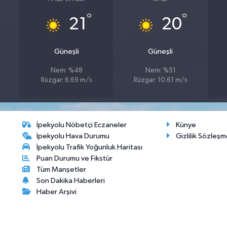
°
°
21
20
Güneşli
Güneşli
Nem: %48
Nem: %51
Rüzgar: 6.69 m/s
Rüzgar: 10.61 m/s
İpekyolu Nöbetçi Eczaneler
Künye
İpekyolu Hava Durumu
Gizlilik Sözleşm
İpekyolu Trafik Yoğunluk Haritası
Puan Durumu ve Fikstür
Tüm Manşetler
Son Dakika Haberleri
Haber Arşivi