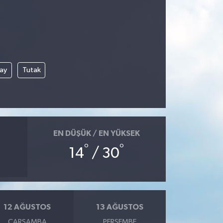
çay
Tutak
EN DÜŞÜK / EN YÜKSEK
°
°
14
/ 30
12 AĞUSTOS
13 AĞUSTOS
ÇARŞAMBA
PERŞEMBE