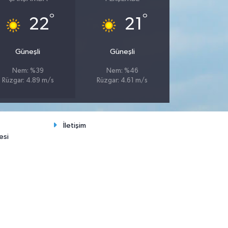
°
°
22
21
Güneşli
Güneşli
Nem: %39
Nem: %46
Rüzgar: 4.89 m/s
Rüzgar: 4.61 m/s
İletişim
esi