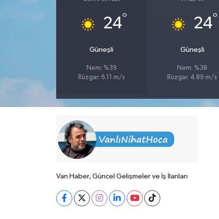
°
°
24
24
Güneşli
Güneşli
Nem: %39
Nem: %38
Rüzgar: 6.11 m/s
Rüzgar: 4.89 m/s
Van Haber, Güncel Gelişmeler ve İş İlanları