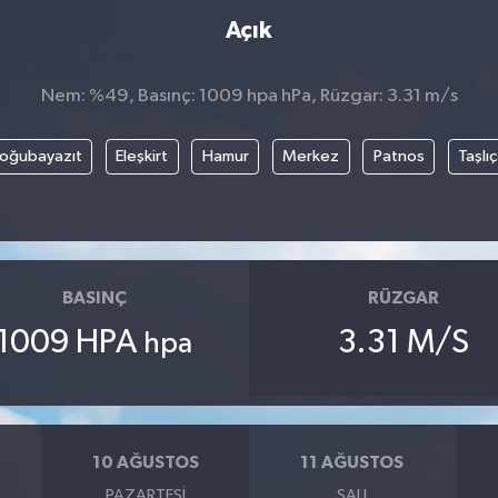
Açık
Nem: %49, Basınç: 1009 hpa hPa, Rüzgar: 3.31 m/s
oğubayazıt
Eleşkirt
Hamur
Merkez
Patnos
Taşlı
BASINÇ
RÜZGAR
1009 HPA
3.31 M/S
hpa
10 AĞUSTOS
11 AĞUSTOS
PAZARTESI
SALI