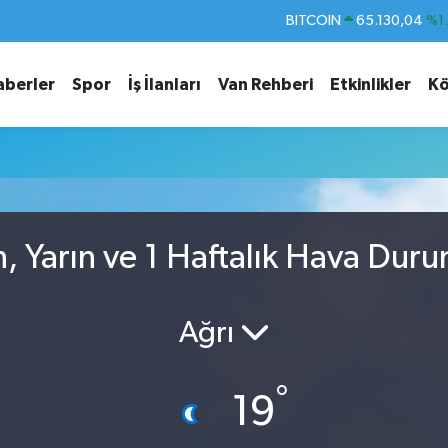
BITCOIN
65.130,04
%1
DOLAR
47,7106
%0.
aberler
Spor
İş İlanları
Van Rehberi
Etkinlikler
Kö
EURO
55,1652
%0.
STERLİN
64,4046
%0.
GRAM ALTIN
6648.99
%2.
BİST100
13.773
%-
, Yarın ve 1 Haftalık Hava Dur
Ağrı
°
19