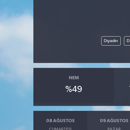
Diyadin
D
NEM
%49
08 AĞUSTOS
09 AĞUSTOS
CUMARTESI
PAZAR