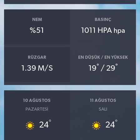
NEM
BASINÇ
%51
1011 HPA
hpa
RÜZGAR
EN DÜŞÜK / EN YÜKSEK
°
°
1.39 M/S
19
/ 29
10 AĞUSTOS
11 AĞUSTOS
PAZARTESI
SALI
°
°
24
24