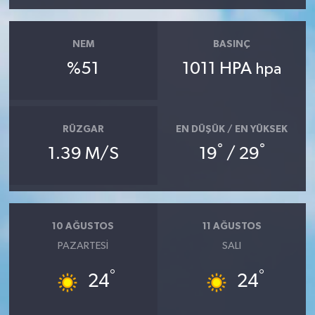
NEM
BASINÇ
%51
1011 HPA
hpa
RÜZGAR
EN DÜŞÜK / EN YÜKSEK
°
°
1.39 M/S
19
/ 29
10 AĞUSTOS
11 AĞUSTOS
PAZARTESI
SALI
°
°
24
24