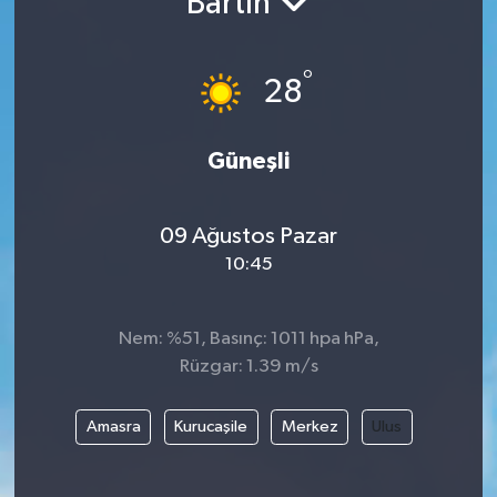
Bartın
°
28
Güneşli
09 Ağustos Pazar
10:45
Nem: %51, Basınç: 1011 hpa hPa,
Rüzgar: 1.39 m/s
Amasra
Kurucaşile
Merkez
Ulus