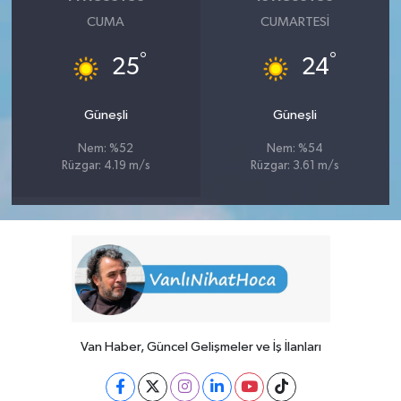
CUMA
CUMARTESI
°
°
25
24
Güneşli
Güneşli
Nem: %52
Nem: %54
Rüzgar: 4.19 m/s
Rüzgar: 3.61 m/s
Van Haber, Güncel Gelişmeler ve İş İlanları