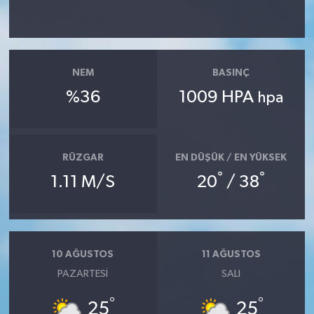
NEM
BASINÇ
%36
1009 HPA
hpa
RÜZGAR
EN DÜŞÜK / EN YÜKSEK
°
°
1.11 M/S
20
/ 38
10 AĞUSTOS
11 AĞUSTOS
PAZARTESI
SALI
°
°
25
25