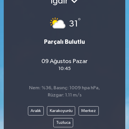
Iğdır
°
31
Parçalı Bulutlu
09 Ağustos Pazar
10:45
Nem: %36, Basınç: 1009 hpa hPa,
Rüzgar: 1.11 m/s
Aralık
Karakoyunlu
Merkez
Tuzluca