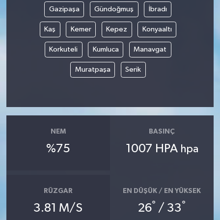
Gazipaşa
Gündoğmuş
İbradı
Kaş
Kemer
Kepez
Konyaaltı
Korkuteli
Kumluca
Manavgat
Muratpaşa
Serik
NEM
BASINÇ
%75
1007 HPA
hpa
RÜZGAR
EN DÜŞÜK / EN YÜKSEK
°
°
3.81 M/S
26
/ 33