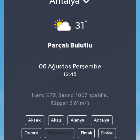
Antalya
°
31
Parçalı Bulutlu
06 Ağustos Perşembe
12:45
Nem: %75, Basınç: 1007 hpa hPa,
Rüzgar: 3.81 m/s
Akseki
Aksu
Alanya
Antalya
Demre
Döşemealtı
Elmalı
Finike