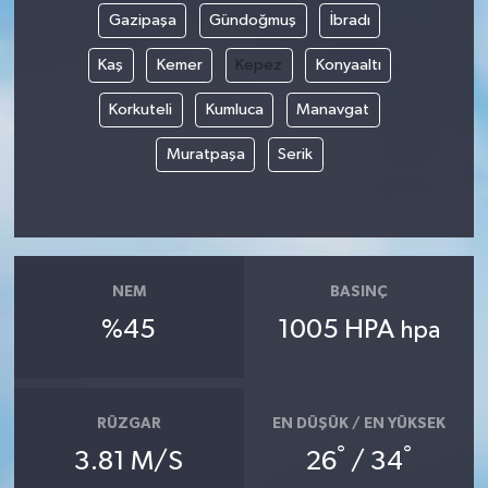
Gazipaşa
Gündoğmuş
İbradı
Kaş
Kemer
Kepez
Konyaaltı
Korkuteli
Kumluca
Manavgat
Muratpaşa
Serik
NEM
BASINÇ
%45
1005 HPA
hpa
RÜZGAR
EN DÜŞÜK / EN YÜKSEK
°
°
3.81 M/S
26
/ 34