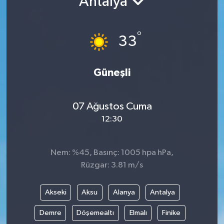
Antalya
°
33
Güneşli
07 Ağustos Cuma
12:30
Nem: %45, Basınç: 1005 hpa hPa,
Rüzgar: 3.81 m/s
Akseki
Aksu
Alanya
Antalya
Demre
Döşemealtı
Elmalı
Finike