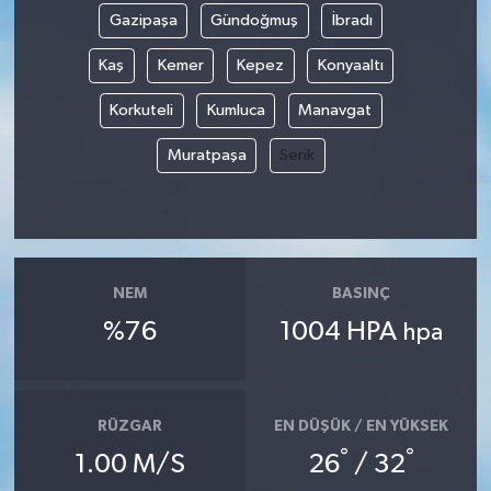
Gazipaşa
Gündoğmuş
İbradı
Kaş
Kemer
Kepez
Konyaaltı
Korkuteli
Kumluca
Manavgat
Muratpaşa
Serik
NEM
BASINÇ
%76
1004 HPA
hpa
RÜZGAR
EN DÜŞÜK / EN YÜKSEK
°
°
1.00 M/S
26
/ 32