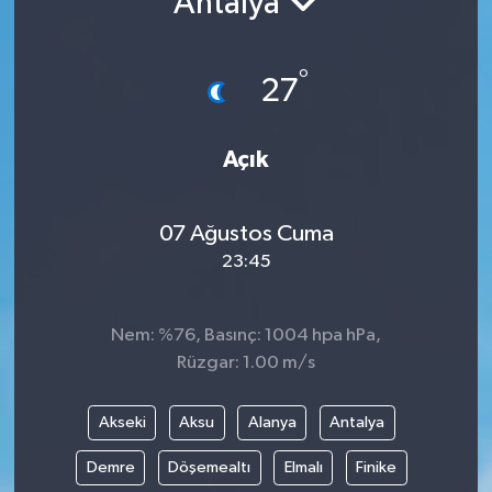
Antalya
°
27
Açık
07 Ağustos Cuma
23:45
Nem: %76, Basınç: 1004 hpa hPa,
Rüzgar: 1.00 m/s
Akseki
Aksu
Alanya
Antalya
Demre
Döşemealtı
Elmalı
Finike