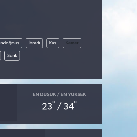
ündoğmuş
İbradı
Kaş
Kemer
Serik
EN DÜŞÜK / EN YÜKSEK
°
°
23
/ 34