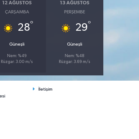
12 AĞUSTOS
13 AĞUSTOS
ÇARŞAMBA
PERŞEMBE
°
°
28
29
Güneşli
Güneşli
Nem: %49
Nem: %48
Rüzgar: 3.00 m/s
Rüzgar: 3.69 m/s
İletişim
esi