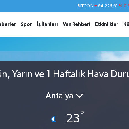
BITCOIN
64.225,61
%-0.
DOLAR
47,7143
%0.
aberler
Spor
İş İlanları
Van Rehberi
Etkinlikler
Kö
EURO
55,0317
%-0.
STERLİN
64,2463
%0.
GRAM ALTIN
6510.40
%0.
BİST100
13.799
%
, Yarın ve 1 Haftalık Hava Du
Antalya
°
23