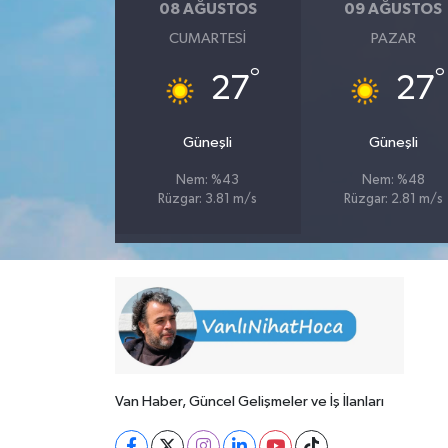
08 AĞUSTOS
09 AĞUSTOS
CUMARTESI
PAZAR
°
°
27
27
Güneşli
Güneşli
Nem: %43
Nem: %48
Rüzgar: 3.81 m/s
Rüzgar: 2.81 m/s
Van Haber, Güncel Gelişmeler ve İş İlanları