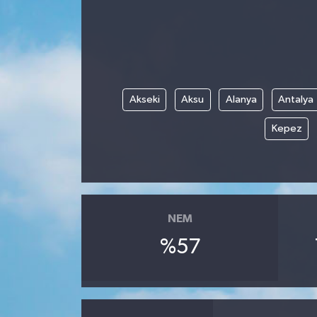
Akseki
Aksu
Alanya
Antalya
Kepez
NEM
%57