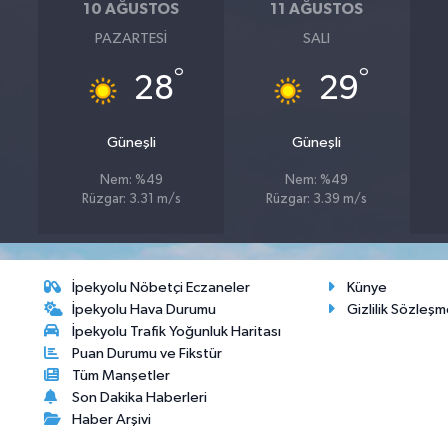
10 AĞUSTOS
11 AĞUSTOS
PAZARTESI
SALI
°
°
28
29
Güneşli
Güneşli
Nem: %49
Nem: %49
Rüzgar: 3.31 m/s
Rüzgar: 3.39 m/s
İpekyolu Nöbetçi Eczaneler
Künye
İpekyolu Hava Durumu
Gizlilik Sözleşm
İpekyolu Trafik Yoğunluk Haritası
Puan Durumu ve Fikstür
Tüm Manşetler
Son Dakika Haberleri
Haber Arşivi