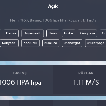
Açık
Nem: %57, Basınç: 1006 hpa hPa, Rüzgar: 1.11 m/s
Demre
Döşemealtı
Elmalı
Finike
Gazipaşa
G
Konyaaltı
Korkuteli
Kumluca
Manavgat
Muratpaşa
BASINÇ
RÜZGAR
1006 HPA
1.11 M/S
hpa