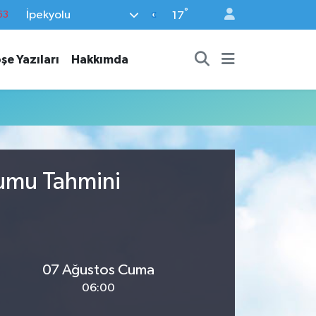
°
İpekyolu
63
17
16
şe Yazıları
Hakkımda
02
07
45
70
rumu Tahmini
07 Ağustos Cuma
06:00