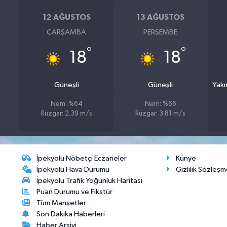
12 AĞUSTOS
13 AĞUSTOS
ÇARŞAMBA
PERŞEMBE
°
°
18
18
Güneşli
Güneşli
Yakı
Nem: %64
Nem: %66
Rüzgar: 2.39 m/s
Rüzgar: 3.81 m/s
İpekyolu Nöbetçi Eczaneler
Künye
İpekyolu Hava Durumu
Gizlilik Sözleşm
İpekyolu Trafik Yoğunluk Haritası
Puan Durumu ve Fikstür
Tüm Manşetler
Son Dakika Haberleri
Haber Arşivi