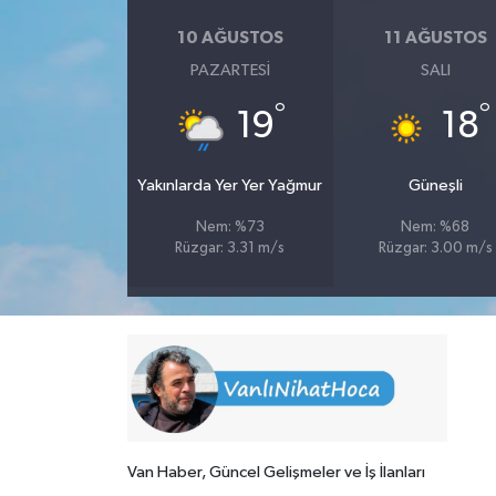
10 AĞUSTOS
11 AĞUSTOS
PAZARTESI
SALI
°
°
19
18
Yakınlarda Yer Yer Yağmur
Güneşli
Nem: %73
Nem: %68
Rüzgar: 3.31 m/s
Rüzgar: 3.00 m/s
Van Haber, Güncel Gelişmeler ve İş İlanları