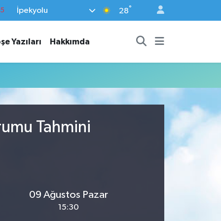
°
İpekyolu
15
28
18
şe Yazıları
Hakkımda
32
38
0
14
urumu Tahmini
09 Ağustos Pazar
15:30