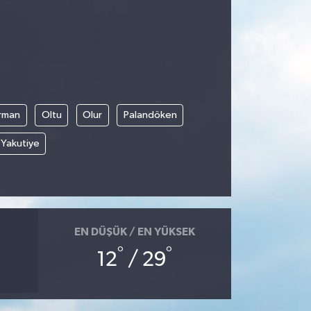
rman
Oltu
Olur
Palandöken
Yakutiye
EN DÜŞÜK / EN YÜKSEK
°
°
12
/ 29