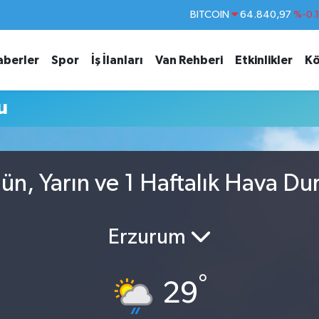
BITCOIN
64.840,97
%-0.
DOLAR
47,7436
%0.
aberler
Spor
İş İlanları
Van Rehberi
Etkinlikler
Kö
EURO
55,2510
%0.
STERLİN
64,4811
%0.
u
GRAM ALTIN
6660.55
%
BİST100
13.779
%-
n, Yarın ve 1 Haftalık Hava D
Erzurum
°
29