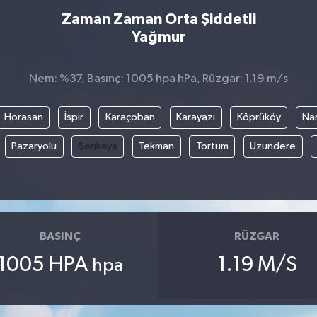
Zaman Zaman Orta Şiddetli
Yağmur
Nem: %37, Basınç: 1005 hpa hPa, Rüzgar: 1.19 m/s
Horasan
İspir
Karaçoban
Karayazı
Köprüköy
Na
Pazaryolu
Şenkaya
Tekman
Tortum
Uzundere
BASINÇ
RÜZGAR
1005 HPA
1.19 M/S
hpa