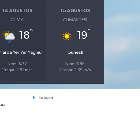
14 AĞUSTOS
15 AĞUSTOS
CUMA
CUMARTESI
°
°
18
19
nlarda Yer Yer Yağmur
Güneşli
Nem: %72
Nem: %66
Rüzgar: 2.81 m/s
Rüzgar: 2.39 m/s
İletişim
esi