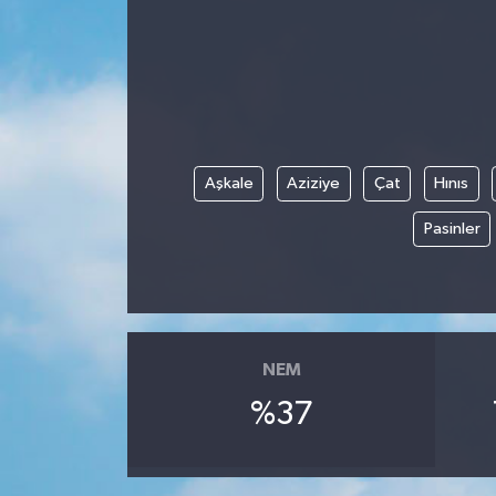
Aşkale
Aziziye
Çat
Hınıs
Pasinler
NEM
%37