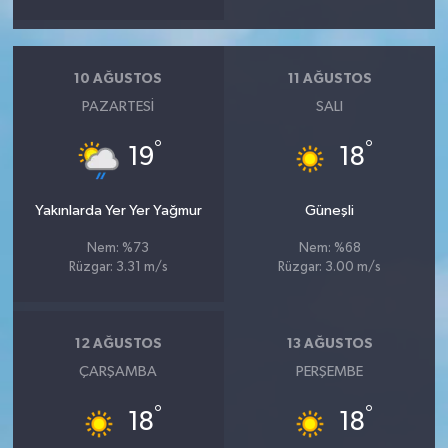
10 AĞUSTOS
11 AĞUSTOS
PAZARTESI
SALI
°
°
19
18
Yakınlarda Yer Yer Yağmur
Güneşli
Nem: %73
Nem: %68
Rüzgar: 3.31 m/s
Rüzgar: 3.00 m/s
12 AĞUSTOS
13 AĞUSTOS
ÇARŞAMBA
PERŞEMBE
°
°
18
18