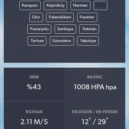
Karayazı
Köprüköy
Narman
Oltu
Olur
Palandöken
Pasinler
Pazaryolu
Şenkaya
Tekman
Tortum
Uzundere
Yakutiye
NEM
BASINÇ
%43
1008 HPA
hpa
RÜZGAR
EN DÜŞÜK / EN YÜKSEK
°
°
2.11 M/S
12
/ 29