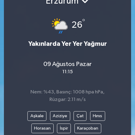
Erzurum
°
26
Yakınlarda Yer Yer Yağmur
09 Ağustos Pazar
11:15
Nem: %43, Basınç: 1008 hpa hPa,
Rüzgar: 2.11 m/s
Aşkale
Aziziye
Çat
Hınıs
Horasan
İspir
Karaçoban