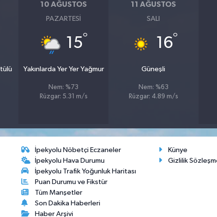
10 AĞUSTOS
11 AĞUSTOS
PAZARTESI
SALI
°
°
15
16
tülü
Yakınlarda Yer Yer Yağmur
Güneşli
Nem: %73
Nem: %63
Rüzgar: 5.31 m/s
Rüzgar: 4.89 m/s
İpekyolu Nöbetçi Eczaneler
Künye
İpekyolu Hava Durumu
Gizlilik Sözleşm
İpekyolu Trafik Yoğunluk Haritası
Puan Durumu ve Fikstür
Tüm Manşetler
Son Dakika Haberleri
Haber Arşivi