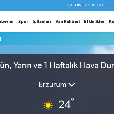
BITCOIN
64.360,53
%-0.
DOLAR
47,7069
%0.
aberler
Spor
İş İlanları
Van Rehberi
Etkinlikler
Kö
EURO
55,0265
%0.
STERLİN
64,1897
%0.
u
GRAM ALTIN
6574.81
%1.
BİST100
13.887
%6
n, Yarın ve 1 Haftalık Hava Du
Erzurum
°
24