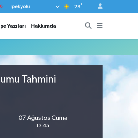
°
İpekyolu
76
28
17
şe Yazıları
Hakkımda
01
02
44
4
rumu Tahmini
07 Ağustos Cuma
13:45