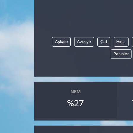
Aşkale
Aziziye
Çat
Hınıs
Pasinler
NEM
%27