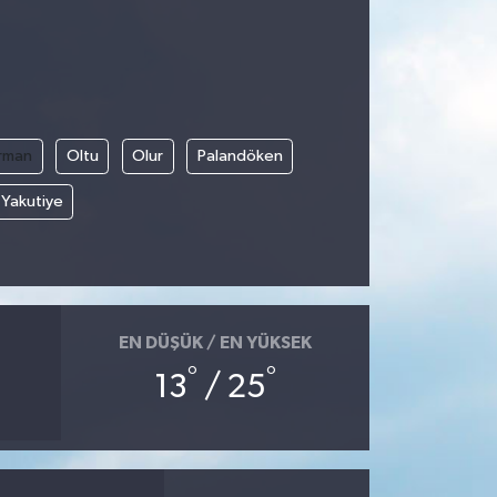
rman
Oltu
Olur
Palandöken
Yakutiye
EN DÜŞÜK / EN YÜKSEK
°
°
13
/ 25