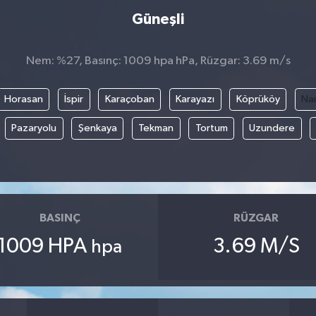
Güneşli
Nem: %27, Basınç: 1009 hpa hPa, Rüzgar: 3.69 m/s
Horasan
İspir
Karaçoban
Karayazı
Köprüköy
Na
Pazaryolu
Şenkaya
Tekman
Tortum
Uzundere
BASINÇ
RÜZGAR
1009 HPA
3.69 M/S
hpa