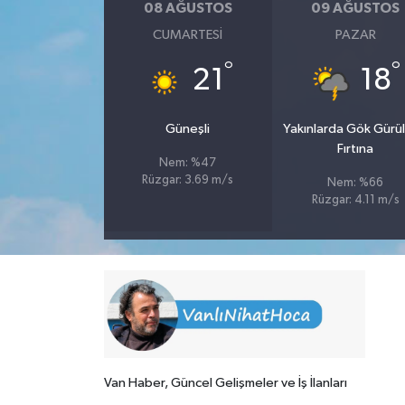
08 AĞUSTOS
09 AĞUSTOS
CUMARTESI
PAZAR
°
°
21
18
Güneşli
Yakınlarda Gök Gürül
Fırtına
Nem: %47
Rüzgar: 3.69 m/s
Nem: %66
Rüzgar: 4.11 m/s
Van Haber, Güncel Gelişmeler ve İş İlanları