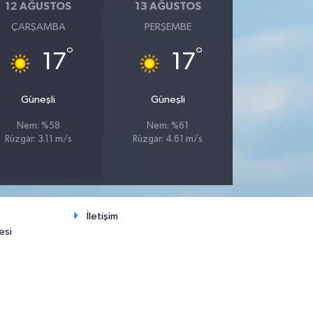
12 AĞUSTOS
13 AĞUSTOS
ÇARŞAMBA
PERŞEMBE
°
°
17
17
Güneşli
Güneşli
Nem: %58
Nem: %61
Rüzgar: 3.11 m/s
Rüzgar: 4.61 m/s
İletişim
esi