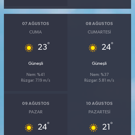
07 AĞUSTOS
08 AĞUSTOS
CUMA
CUMARTESI
°
°
23
24
Güneşli
Güneşli
Nem: %41
Nem: %37
Rüzgar: 7.19 m/s
Rüzgar: 5.81 m/s
09 AĞUSTOS
10 AĞUSTOS
PAZAR
PAZARTESI
°
°
24
21