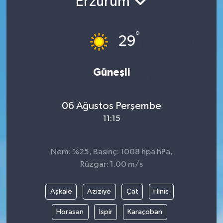
Erzurum
°
29
Güneşli
06 Ağustos Perşembe
11:15
Nem: %25, Basınç: 1008 hpa hPa,
Rüzgar: 1.00 m/s
Aşkale
Aziziye
Çat
Hınıs
Horasan
İspir
Karaçoban