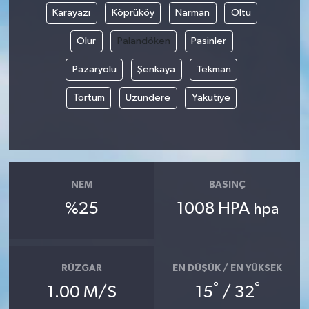
Karayazı
Köprüköy
Narman
Oltu
Olur
Palandöken
Pasinler
Pazaryolu
Şenkaya
Tekman
Tortum
Uzundere
Yakutiye
NEM
BASINÇ
%25
1008 HPA
hpa
RÜZGAR
EN DÜŞÜK / EN YÜKSEK
°
°
1.00 M/S
15
/ 32