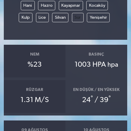
Hani
Hazro
Kayapınar
Kocaköy
Kulp
Lice
Silvan
Sur
Yenişehir
NEM
BASINÇ
%23
1003 HPA
hpa
RÜZGAR
EN DÜŞÜK / EN YÜKSEK
°
°
1.31 M/S
24
/ 39
09 AĞUSTOS
10 AĞUSTOS