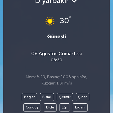
Diyarbakır
°
30
Güneşli
08 Ağustos Cumartesi
08:30
Nem: %23, Basınç: 1003 hpa hPa,
Rüzgar: 1.31 m/s
Bağlar
Bismil
Çermik
Çınar
Çüngüş
Dicle
Eğil
Ergani