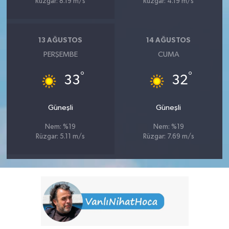
Rüzgar: 8.19 m/s
Rüzgar: 4.19 m/s
13 AĞUSTOS
14 AĞUSTOS
PERŞEMBE
CUMA
°
°
33
32
Güneşli
Güneşli
Nem: %19
Nem: %19
Rüzgar: 5.11 m/s
Rüzgar: 7.69 m/s