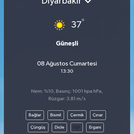
Diyarbakır
°
37
Güneşli
08 Ağustos Cumartesi
13:30
Nem: %10, Basınç: 1001 hpa hPa,
Rüzgar: 3.81 m/s
Bağlar
Bismil
Çermik
Çınar
Çüngüş
Dicle
Eğil
Ergani