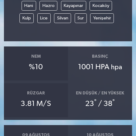
Hani
Hazro
Kayapınar
Kocaköy
Kulp
Lice
Silvan
Sur
Yenişehir
NEM
BASINÇ
%10
1001 HPA
hpa
RÜZGAR
EN DÜŞÜK / EN YÜKSEK
°
°
3.81 M/S
23
/ 38
09 AĞUSTOS
10 AĞUSTOS