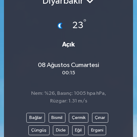
Diyarbakır
°
23
Açık
08 Ağustos Cumartesi
00:15
Nem: %26, Basınç: 1005 hpa hPa,
Rüzgar: 1.31 m/s
Bağlar
Bismil
Çermik
Çınar
Çüngüş
Dicle
Eğil
Ergani