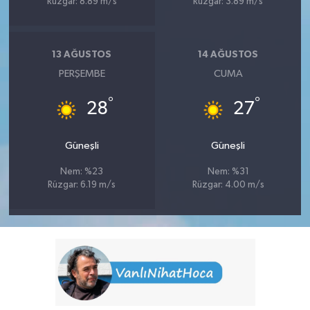
Rüzgar: 8.89 m/s
Rüzgar: 3.89 m/s
13 AĞUSTOS
14 AĞUSTOS
PERŞEMBE
CUMA
°
°
28
27
Güneşli
Güneşli
Nem: %23
Nem: %31
Rüzgar: 6.19 m/s
Rüzgar: 4.00 m/s