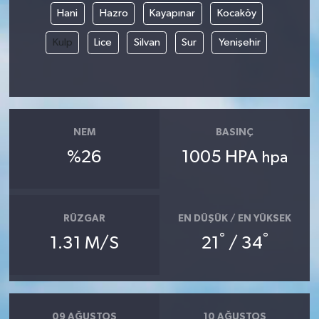
Hani
Hazro
Kayapınar
Kocaköy
Kulp
Lice
Silvan
Sur
Yenişehir
NEM
BASINÇ
%26
1005 HPA
hpa
RÜZGAR
EN DÜŞÜK / EN YÜKSEK
°
°
1.31 M/S
21
/ 34
09 AĞUSTOS
10 AĞUSTOS