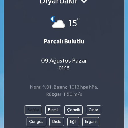
Diyarbakır
°
15
Parçalı Bulutlu
09 Ağustos Pazar
01:15
Nem: %91, Basınç: 1013 hpa hPa,
Rüzgar: 1.50 m/s
Bağlar
Bismil
Çermik
Çınar
Çüngüş
Dicle
Eğil
Ergani