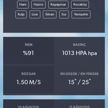
Hani
Hazro
Kayapınar
Kocaköy
Kulp
Lice
Silvan
Sur
Yenişehir
NEM
BASINÇ
%91
1013 HPA
hpa
RÜZGAR
EN DÜŞÜK / EN YÜKSEK
°
°
1.50 M/S
15
/ 25
10 AĞUSTOS
11 AĞUSTOS