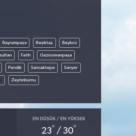
Bayrampaşa
Beşiktaş
Beykoz
sultan
Fatih
Gaziosmanpaşa
Pendik
Sancaktepe
Sarıyer
r
Zeytinburnu
EN DÜŞÜK / EN YÜKSEK
°
°
23
/ 30