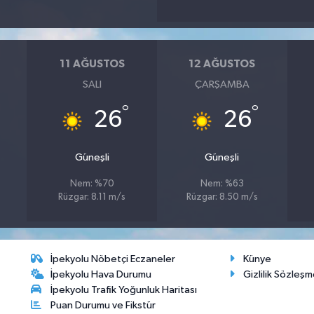
11 AĞUSTOS
12 AĞUSTOS
SALI
ÇARŞAMBA
°
°
26
26
Güneşli
Güneşli
Nem: %70
Nem: %63
Rüzgar: 8.11 m/s
Rüzgar: 8.50 m/s
İpekyolu Nöbetçi Eczaneler
Künye
İpekyolu Hava Durumu
Gizlilik Sözleşm
İpekyolu Trafik Yoğunluk Haritası
Puan Durumu ve Fikstür