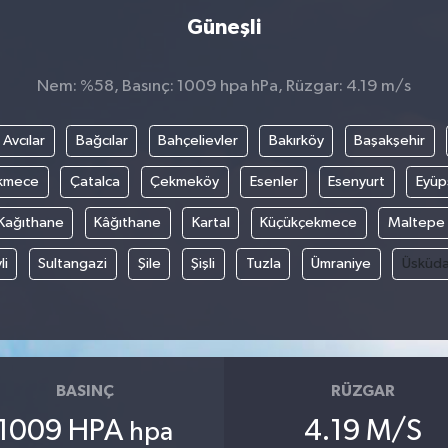
Güneşli
Nem: %58, Basınç: 1009 hpa hPa, Rüzgar: 4.19 m/s
Avcılar
Bağcılar
Bahçelievler
Bakırköy
Başakşehir
kmece
Çatalca
Çekmeköy
Esenler
Esenyurt
Eyüp
Kağıthane
Kâğıthane
Kartal
Küçükçekmece
Maltepe
li
Sultangazi
Şile
Şişli
Tuzla
Ümraniye
Üsküda
BASINÇ
RÜZGAR
1009 HPA
4.19 M/S
hpa