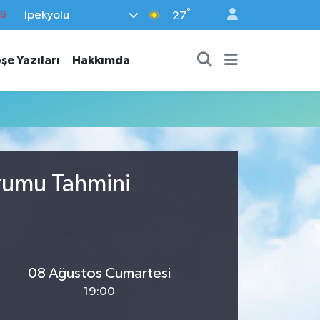
°
İpekyolu
18
27
18
şe Yazıları
Hakkımda
32
38
03
14
urumu Tahmini
08 Ağustos Cumartesi
19:00