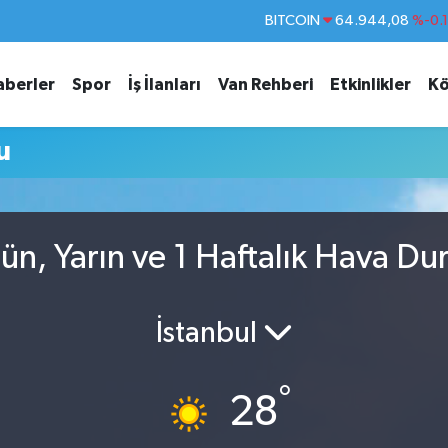
BITCOIN
64.944,08
%-0.
DOLAR
47,7436
%0.
aberler
Spor
İş İlanları
Van Rehberi
Etkinlikler
Kö
EURO
55,2510
%0.
STERLİN
64,4811
%0.
u
GRAM ALTIN
6660.55
%0.
BİST100
13.779
%-
n, Yarın ve 1 Haftalık Hava D
İstanbul
°
28