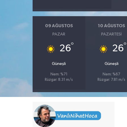
09 AĞUSTOS
10 AĞUSTOS
PAZAR
PAZARTESI
°
°
26
26
Güneşli
Güneşli
Nem: %71
Nem: %67
Rüzgar: 8.31 m/s
Rüzgar: 7.81 m/s