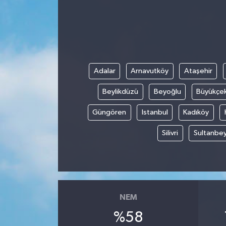
Adalar
Arnavutköy
Ataşehir
Beylikdüzü
Beyoğlu
Büyükçe
Güngören
Istanbul
Kadıköy
Silivri
Sultanbey
NEM
%58