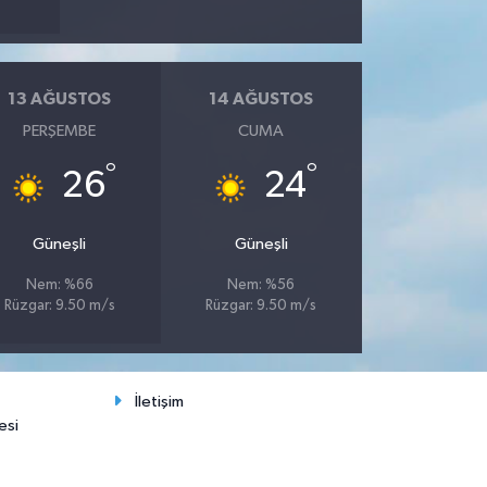
13 AĞUSTOS
14 AĞUSTOS
PERŞEMBE
CUMA
°
°
26
24
Güneşli
Güneşli
Nem: %66
Nem: %56
Rüzgar: 9.50 m/s
Rüzgar: 9.50 m/s
İletişim
esi