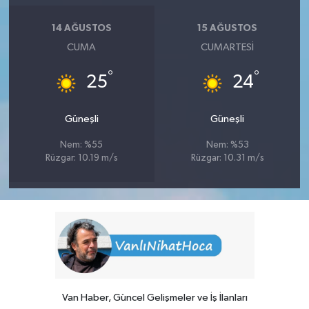
14 AĞUSTOS
15 AĞUSTOS
CUMA
CUMARTESI
°
°
25
24
Güneşli
Güneşli
Nem: %55
Nem: %53
Rüzgar: 10.19 m/s
Rüzgar: 10.31 m/s
Van Haber, Güncel Gelişmeler ve İş İlanları