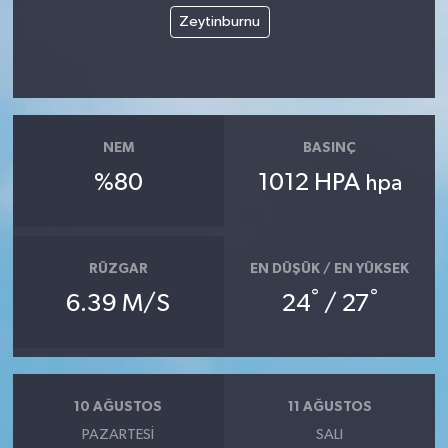
Zeytinburnu
NEM
BASINÇ
%80
1012 HPA
hpa
RÜZGAR
EN DÜŞÜK / EN YÜKSEK
°
°
6.39 M/S
24
/ 27
10 AĞUSTOS
11 AĞUSTOS
PAZARTESI
SALI