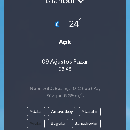
İstanbul
°
24
Açık
09 Ağustos Pazar
05:45
Nem: %80, Basınç: 1012 hpa hPa,
Rüzgar: 6.39 m/s
Adalar
Arnavutköy
Ataşehir
Avcılar
Bağcılar
Bahçelievler