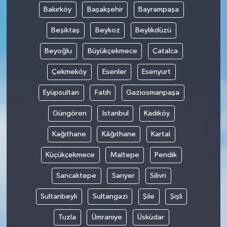
Bakırköy
Başakşehir
Bayrampaşa
Beşiktaş
Beykoz
Beylikdüzü
Beyoğlu
Büyükçekmece
Çatalca
Çekmeköy
Esenler
Esenyurt
Eyüpsultan
Fatih
Gaziosmanpaşa
Güngören
Istanbul
Kadıköy
Kağıthane
Kâğıthane
Kartal
Küçükçekmece
Maltepe
Pendik
Sancaktepe
Sarıyer
Silivri
Sultanbeyli
Sultangazi
Şile
Şişli
Tuzla
Ümraniye
Üsküdar