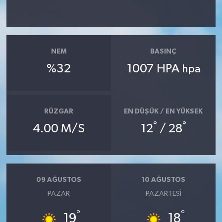
NEM
BASINÇ
%32
1007 HPA
hpa
RÜZGAR
EN DÜŞÜK / EN YÜKSEK
°
°
4.00 M/S
12
/ 28
09 AĞUSTOS
10 AĞUSTOS
PAZAR
PAZARTESI
°
°
19
18