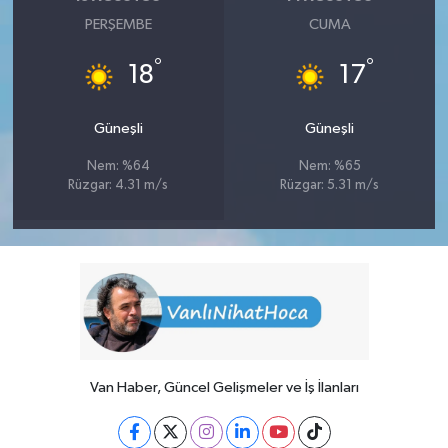
PERŞEMBE
CUMA
°
°
18
17
Güneşli
Güneşli
Nem: %64
Nem: %65
Rüzgar: 4.31 m/s
Rüzgar: 5.31 m/s
Van Haber, Güncel Gelişmeler ve İş İlanları