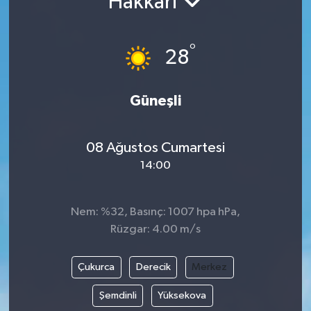
Hakkari
°
28
Güneşli
08 Ağustos Cumartesi
14:00
Nem: %32, Basınç: 1007 hpa hPa,
Rüzgar: 4.00 m/s
Çukurca
Derecik
Merkez
Şemdinli
Yüksekova