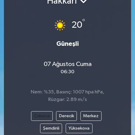
Hakkari
°
20
Güneşli
07 Ağustos Cuma
06:30
Nem: %35, Basınç: 1007 hpa hPa,
Rüzgar: 2.89 m/s
Çukurca
Derecik
Merkez
Şemdinli
Yüksekova