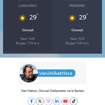
ÇARŞAMBA
PERŞEMBE
°
°
29
29
Güneşli
Güneşli
Nem: %18
Nem: %15
Rüzgar: 7.39 m/s
Rüzgar: 5.81 m/s
Van Haber, Güncel Gelişmeler ve İş İlanları