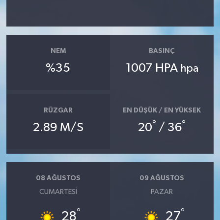
NEM
BASINÇ
%35
1007 HPA
hpa
RÜZGAR
EN DÜŞÜK / EN YÜKSEK
°
°
2.89 M/S
20
/ 36
08 AĞUSTOS
09 AĞUSTOS
CUMARTESI
PAZAR
°
°
28
27