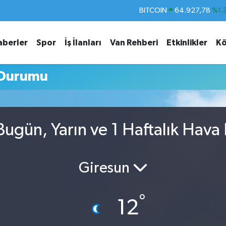
BITCOIN
64.927,78
%1.
DOLAR
47,5894
%0.
aberler
Spor
İş İlanları
Van Rehberi
Etkinlikler
Kö
EURO
55,0398
%-0.
STERLİN
64,1581
%0.
 Durumu
GRAM ALTIN
6527.85
%0.
BİST100
13.703
%
Bugün, Yarın ve 1 Haftalık Hav
Giresun
°
12