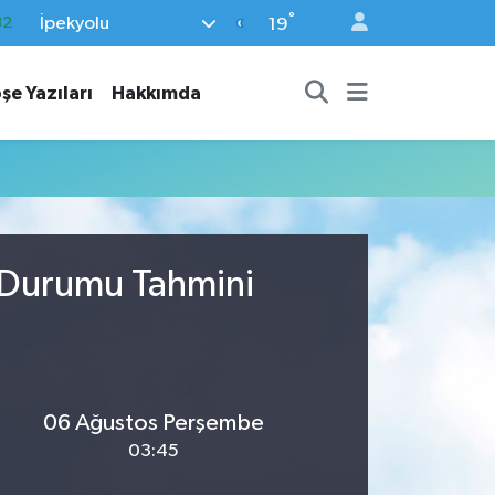
°
İpekyolu
32
19
08
şe Yazıları
Hakkımda
02
16
54
11
a Durumu Tahmini
06 Ağustos Perşembe
03:45