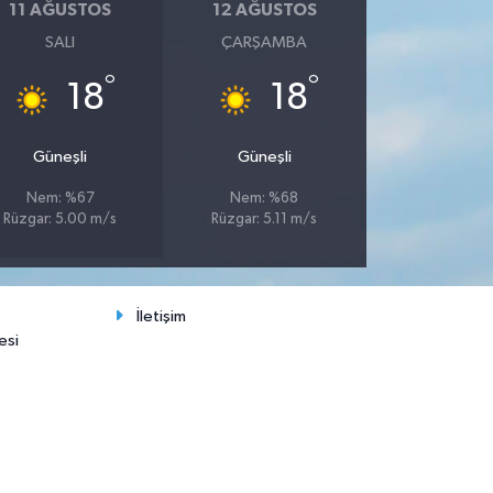
11 AĞUSTOS
12 AĞUSTOS
SALI
ÇARŞAMBA
°
°
18
18
Güneşli
Güneşli
Nem: %67
Nem: %68
Rüzgar: 5.00 m/s
Rüzgar: 5.11 m/s
İletişim
esi