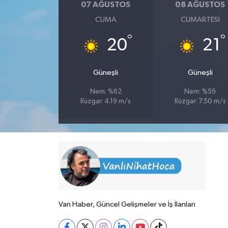
07 AĞUSTOS
08 AĞUSTOS
CUMA
CUMARTESI
°
°
20
21
Güneşli
Güneşli
Nem: %62
Nem: %59
Rüzgar: 4.19 m/s
Rüzgar: 7.50 m/s
Van Haber, Güncel Gelişmeler ve İş İlanları