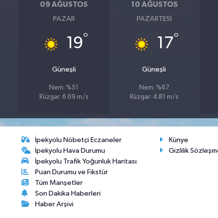
09 AĞUSTOS
10 AĞUSTOS
PAZAR
PAZARTESI
°
°
19
17
Güneşli
Güneşli
Nem: %51
Nem: %67
Rüzgar: 6.69 m/s
Rüzgar: 4.81 m/s
İpekyolu Nöbetçi Eczaneler
Künye
İpekyolu Hava Durumu
Gizlilik Sözleşm
İpekyolu Trafik Yoğunluk Haritası
Puan Durumu ve Fikstür
Tüm Manşetler
Son Dakika Haberleri
Haber Arşivi