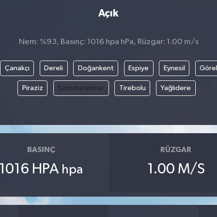
Açık
Nem: %93, Basınç: 1016 hpa hPa, Rüzgar: 1.00 m/s
Çanakçı
Dereli
Doğankent
Espiye
Eynesil
Göre
Piraziz
Şebinkarahisar
Tirebolu
Yağlıdere
BASINÇ
RÜZGAR
1016 HPA
1.00 M/S
hpa