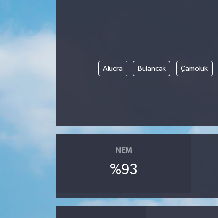
Alucra
Bulancak
Çamoluk
NEM
%93