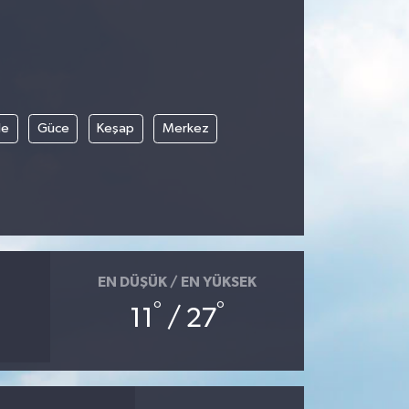
le
Güce
Keşap
Merkez
EN DÜŞÜK / EN YÜKSEK
°
°
11
/ 27