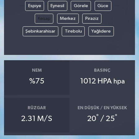
Espiye
Eynesil
Görele
Güce
Keşap
Merkez
Piraziz
Şebinkarahisar
Tirebolu
Yağlıdere
NEM
BASINÇ
%75
1012 HPA
hpa
RÜZGAR
EN DÜŞÜK / EN YÜKSEK
°
°
2.31 M/S
20
/ 25