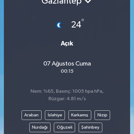
Gaziantep
°
24
Açık
07 Ağustos Cuma
00:15
Nem: %65, Basınç: 1005 hpa hPa,
Rüzgar: 4.81 m/s
Araban
İslahiye
Karkamış
Nizip
Nurdağı
Oğuzeli
Şahinbey