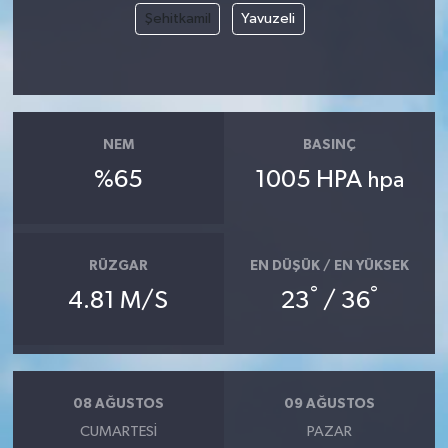
Şehitkamil
Yavuzeli
NEM
BASINÇ
%65
1005 HPA
hpa
RÜZGAR
EN DÜŞÜK / EN YÜKSEK
°
°
4.81 M/S
23
/ 36
08 AĞUSTOS
09 AĞUSTOS
CUMARTESI
PAZAR