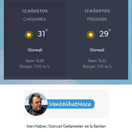
12 AĞUSTOS
13 AĞUSTOS
ÇARŞAMBA
PERŞEMBE
°
°
31
29
Güneşli
Güneşli
Nem: %28
Nem: %32
Rüzgar: 7.00 m/s
Rüzgar: 7.61 m/s
Van Haber, Güncel Gelişmeler ve İş İlanları