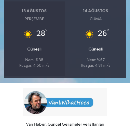
13 AĞUSTOS
14 AĞUSTOS
PERŞEMBE
CUMA
°
°
28
26
Güneşli
Güneşli
Nem: %38
Nem: %57
Rüzgar: 4.50 m/s
Rüzgar: 4.81 m/s
Van Haber, Güncel Gelişmeler ve İş İlanları