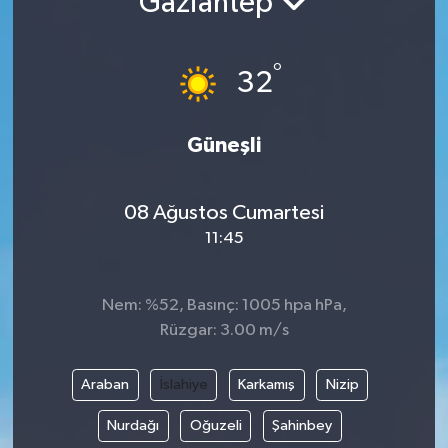
Gaziantep
°
32
Güneşli
08 Ağustos Cumartesi
11:45
Nem: %52, Basınç: 1005 hpa hPa,
Rüzgar: 3.00 m/s
Araban
İslahiye
Karkamış
Nizip
Nurdağı
Oğuzeli
Şahinbey