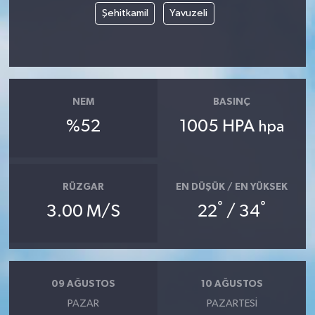
Şehitkamil
Yavuzeli
NEM
BASINÇ
%52
1005 HPA
hpa
RÜZGAR
EN DÜŞÜK / EN YÜKSEK
°
°
3.00 M/S
22
/ 34
09 AĞUSTOS
10 AĞUSTOS
PAZAR
PAZARTESI