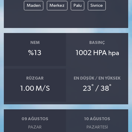
Maden
Merkez
Palu
Sivrice
NEM
BASINÇ
%13
1002 HPA
hpa
RÜZGAR
EN DÜŞÜK / EN YÜKSEK
°
°
1.00 M/S
23
/ 38
09 AĞUSTOS
10 AĞUSTOS
PAZAR
PAZARTESI