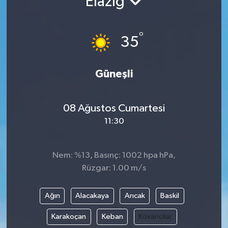
Elazığ
°
35
Güneşli
08 Ağustos Cumartesi
11:30
Nem: %13, Basınç: 1002 hpa hPa,
Rüzgar: 1.00 m/s
Ağın
Alacakaya
Arıcak
Baskil
Karakoçan
Keban
Kovancılar