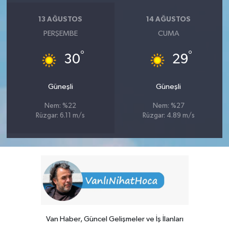
13 AĞUSTOS
14 AĞUSTOS
PERŞEMBE
CUMA
°
°
30
29
Güneşli
Güneşli
Nem: %22
Nem: %27
Rüzgar: 6.11 m/s
Rüzgar: 4.89 m/s
Van Haber, Güncel Gelişmeler ve İş İlanları