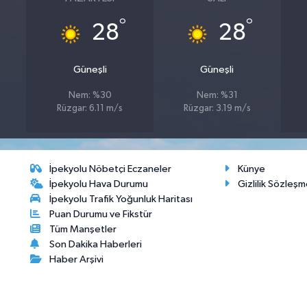
°
°
28
28
Güneşli
Güneşli
Nem: %30
Nem: %31
Rüzgar: 6.11 m/s
Rüzgar: 3.19 m/s
İpekyolu Nöbetçi Eczaneler
Künye
İpekyolu Hava Durumu
Gizlilik Sözleşm
İpekyolu Trafik Yoğunluk Haritası
Puan Durumu ve Fikstür
Tüm Manşetler
Son Dakika Haberleri
Haber Arşivi