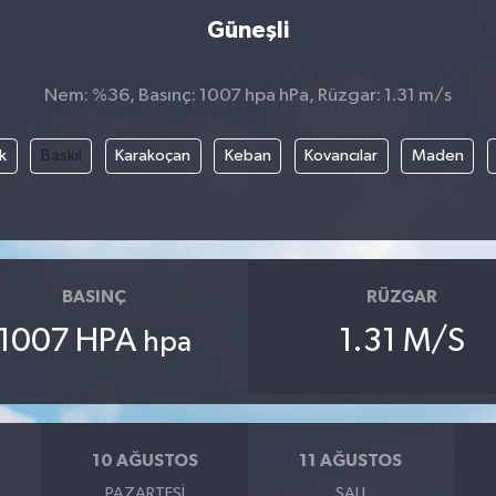
Güneşli
Nem: %36, Basınç: 1007 hpa hPa, Rüzgar: 1.31 m/s
k
Baskil
Karakoçan
Keban
Kovancılar
Maden
BASINÇ
RÜZGAR
1007 HPA
1.31 M/S
hpa
10 AĞUSTOS
11 AĞUSTOS
PAZARTESI
SALI