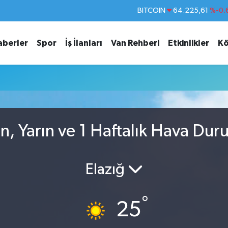
BITCOIN
64.225,61
%-0.
DOLAR
47,7143
%0.
aberler
Spor
İş İlanları
Van Rehberi
Etkinlikler
Kö
EURO
55,0317
%-0.
STERLİN
64,2463
%0.
GRAM ALTIN
6574.81
%1.
BİST100
13.799
%
n, Yarın ve 1 Haftalık Hava Du
Elazığ
°
25