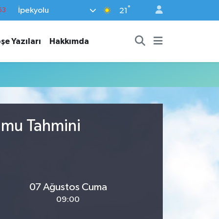
°
İpekyolu
63
21
16
şe Yazıları
Hakkımda
02
07
44
70
rumu Tahmini
07 Ağustos Cuma
09:00