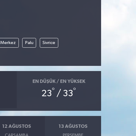
Merkez
Palu
Sivrice
EN DÜŞÜK / EN YÜKSEK
°
°
23
/ 33
12 AĞUSTOS
13 AĞUSTOS
ÇARŞAMBA
PERŞEMBE