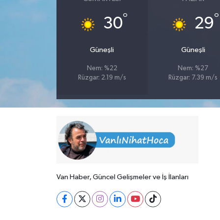
°
°
30
29
Güneşli
Güneşli
Nem: %22
Nem: %27
Rüzgar: 2.19 m/s
Rüzgar: 7.39 m/s
Van Haber, Güncel Gelişmeler ve İş İlanları