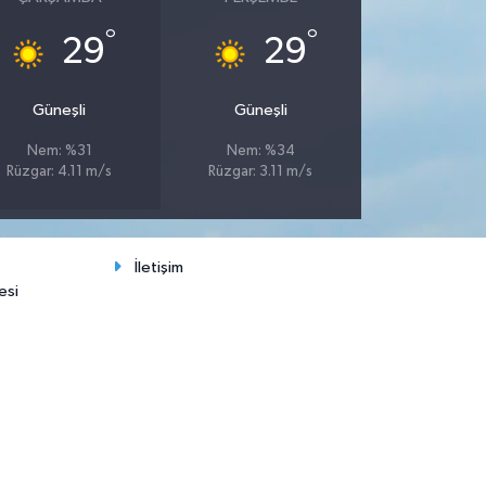
°
°
29
29
Güneşli
Güneşli
Nem: %31
Nem: %34
Rüzgar: 4.11 m/s
Rüzgar: 3.11 m/s
İletişim
esi