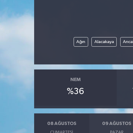
Ağın
Alacakaya
Arıca
NEM
%36
08 AĞUSTOS
09 AĞUSTOS
CUMARTESI
PAZAR