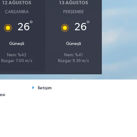
12 AĞUSTOS
13 AĞUSTOS
ÇARŞAMBA
PERŞEMBE
°
°
26
26
Güneşli
Güneşli
Nem: %42
Nem: %41
Rüzgar: 7.00 m/s
Rüzgar: 9.39 m/s
İletişim
esi