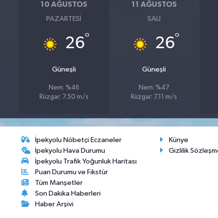
10 AĞUSTOS
11 AĞUSTOS
PAZARTESI
SALI
°
°
26
26
Güneşli
Güneşli
Nem: %46
Nem: %47
Rüzgar: 7.50 m/s
Rüzgar: 7.11 m/s
İpekyolu Nöbetçi Eczaneler
Künye
İpekyolu Hava Durumu
Gizlilik Sözleşm
İpekyolu Trafik Yoğunluk Haritası
Puan Durumu ve Fikstür
Tüm Manşetler
Son Dakika Haberleri
Haber Arşivi