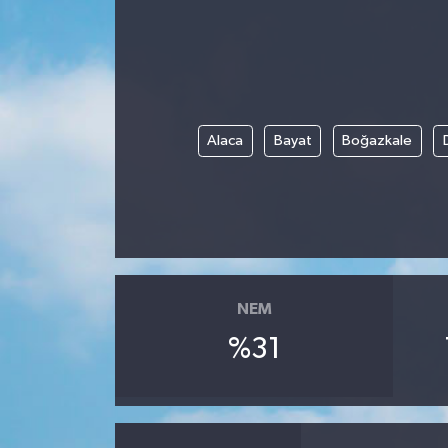
Alaca
Bayat
Boğazkale
NEM
%31