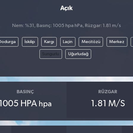
Açık
Nem: %31, Basınç: 1005 hpa hPa, Rüzgar: 1.81 m/s
Dodurga
İskilip
Kargı
Laçin
Mecitözü
Merkez
Sungurlu
Uğurludağ
BASINÇ
RÜZGAR
1005 HPA
1.81 M/S
hpa