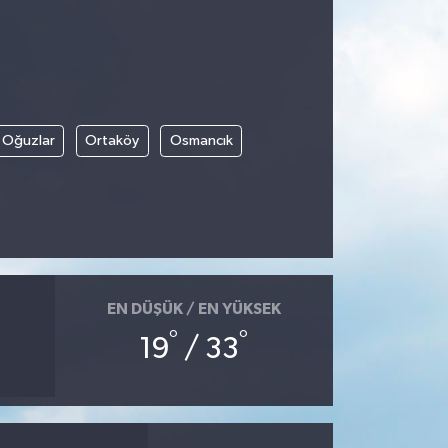
Oğuzlar
Ortaköy
Osmancık
EN DÜŞÜK / EN YÜKSEK
°
°
19
/ 33