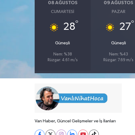
08 AĞUSTOS
09 AĞUSTOS
CUMARTESI
PAZAR
°
°
28
27
Güneşli
Güneşli
Nem: %38
Nem: %43
Rüzgar: 4.61 m/s
Rüzgar: 7.69 m/s
Van Haber, Güncel Gelişmeler ve İş İlanları