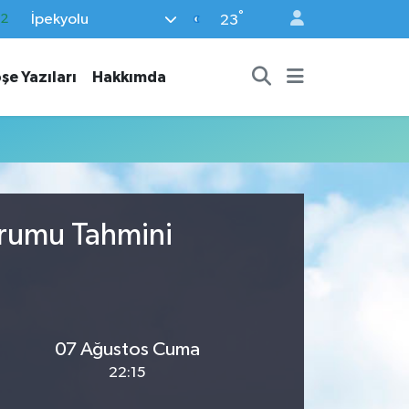
°
İpekyolu
.2
23
17
şe Yazıları
Hakkımda
27
35
59
19
urumu Tahmini
07 Ağustos Cuma
22:15