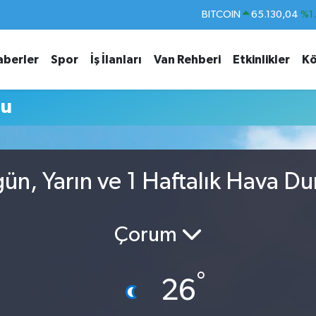
BITCOIN
65.130,04
%1
DOLAR
47,7106
%0.
aberler
Spor
İş İlanları
Van Rehberi
Etkinlikler
Kö
EURO
55,1652
%0.
STERLİN
64,4046
%0.
mu
GRAM ALTIN
6648.99
%2.
BİST100
13.773
%-
ün, Yarın ve 1 Haftalık Hava D
Çorum
°
26