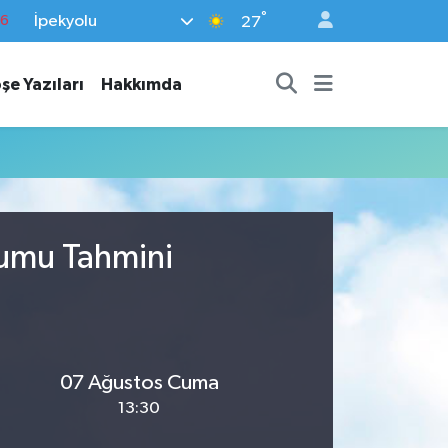
°
İpekyolu
76
27
17
şe Yazıları
Hakkımda
01
02
44
4
rumu Tahmini
07 Ağustos Cuma
13:30