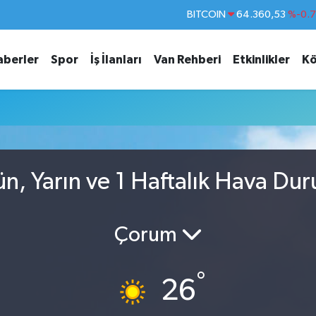
BITCOIN
64.360,53
%-0.
DOLAR
47,7069
%0.
aberler
Spor
İş İlanları
Van Rehberi
Etkinlikler
Kö
EURO
55,0265
%0.
STERLİN
64,1897
%0.
GRAM ALTIN
6574.81
%1.
BİST100
13.887
%6
, Yarın ve 1 Haftalık Hava Du
Çorum
°
26