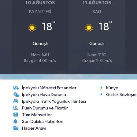
10 AĞUSTOS
11 AĞUSTOS
PAZARTESI
SALI
°
°
18
18
Güneşli
Güneşli
Nem: %61
Nem: %62
Rüzgar: 4.00 m/s
Rüzgar: 2.81 m/s
İpekyolu Nöbetçi Eczaneler
Künye
İpekyolu Hava Durumu
Gizlilik Sözleşm
İpekyolu Trafik Yoğunluk Haritası
Puan Durumu ve Fikstür
Tüm Manşetler
Son Dakika Haberleri
Haber Arşivi