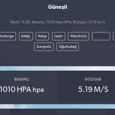
Güneşli
Nem: %36, Basınç: 1010 hpa hPa, Rüzgar: 5.19 m/s
Dodurga
İskilip
Kargı
Laçin
Mecitözü
Merkez
Sungurlu
Uğurludağ
BASINÇ
RÜZGAR
1010 HPA
5.19 M/S
hpa