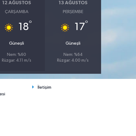
12 AĞUSTOS
13 AĞUSTOS
ÇARŞAMBA
PERŞEMBE
°
°
18
17
Güneşli
Güneşli
Nem: %60
Nem: %64
Rüzgar: 4.11 m/s
Rüzgar: 4.00 m/s
İletişim
esi