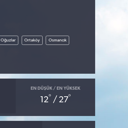
Oğuzlar
Ortaköy
Osmancık
EN DÜŞÜK / EN YÜKSEK
°
°
12
/ 27