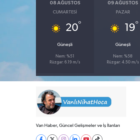
08 AĞUSTOS
09 AĞUSTOS
CUMARTESI
PAZAR
°
°
20
19
Güneşli
Güneşli
Nem: %51
Nem: %58
Rüzgar: 6.19 m/s
Rüzgar: 4.50 m/s
Van Haber, Güncel Gelişmeler ve İş İlanları