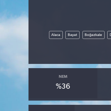
Alaca
Bayat
Boğazkale
NEM
%36