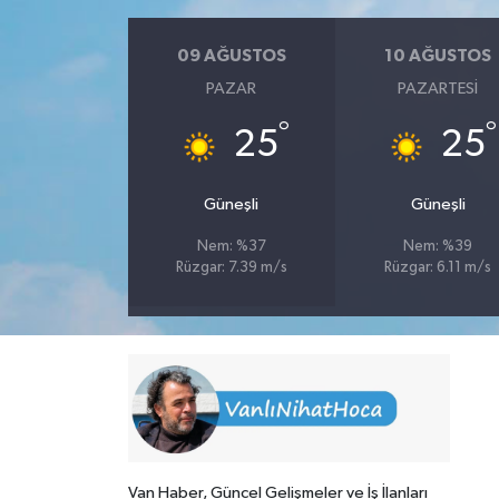
09 AĞUSTOS
10 AĞUSTOS
PAZAR
PAZARTESI
°
°
25
25
Güneşli
Güneşli
Nem: %37
Nem: %39
Rüzgar: 7.39 m/s
Rüzgar: 6.11 m/s
Van Haber, Güncel Gelişmeler ve İş İlanları