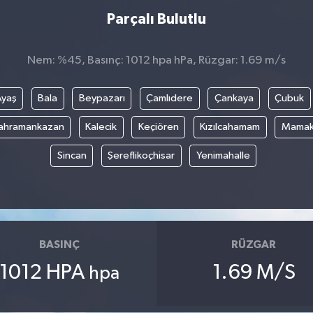
Parçalı Bulutlu
Nem: %45, Basınç: 1012 hpa hPa, Rüzgar: 1.69 m/s
Ayaş
Bala
Beypazarı
Çamlıdere
Çankaya
Çubuk
ahramankazan
Kalecik
Keçiören
Kızılcahamam
Mama
Sincan
Şereflikoçhisar
Yenimahalle
BASINÇ
RÜZGAR
1012 HPA
1.69 M/S
hpa