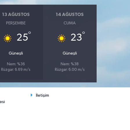
13 AĞUSTOS
14 AĞUSTOS
PERŞEMBE
CUMA
°
°
25
23
Güneşli
Güneşli
Nem: %36
Nem: %38
Rüzgar: 6.69 m/s
Rüzgar: 6.00 m/s
İletişim
esi