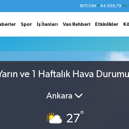
BITCOIN
64.959,79
%1.
DOLAR
47,7436
%0.
aberler
Spor
İş İlanları
Van Rehberi
Etkinlikler
Kö
EURO
55,2510
%0.
STERLİN
64,4811
%0.
GRAM ALTIN
6660.55
%0.
BİST100
13.779
%-
arın ve 1 Haftalık Hava Durum
Ankara
°
27