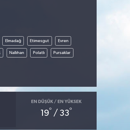
Elmadağ
Etimesgut
Evren
k
Nallıhan
Polatlı
Pursaklar
EN DÜŞÜK / EN YÜKSEK
°
°
19
/ 33