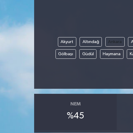
Akyurt
Altındağ
Ankara
Gölbaşı
Güdül
Haymana
K
NEM
%45