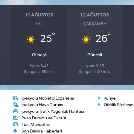
11 AĞUSTOS
12 AĞUSTOS
SALI
ÇARŞAMBA
°
°
25
26
Güneşli
Güneşli
Nem: %41
Nem: %35
Rüzgar: 5.89 m/s
Rüzgar: 6.00 m/s
İpekyolu Nöbetçi Eczaneler
Künye
İpekyolu Hava Durumu
Gizlilik Sözleşm
İpekyolu Trafik Yoğunluk Haritası
Puan Durumu ve Fikstür
Tüm Manşetler
Son Dakika Haberleri