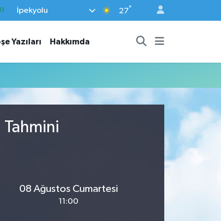
°
İpekyolu
11
27
18
şe Yazıları
Hakkımda
32
38
03
14
u Tahmini
08 Ağustos Cumartesi
11:00