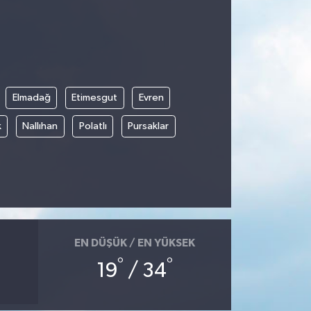
Elmadağ
Etimesgut
Evren
k
Nallıhan
Polatlı
Pursaklar
EN DÜŞÜK / EN YÜKSEK
°
°
19
/ 34