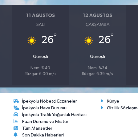
11 AĞUSTOS
12 AĞUSTOS
SALI
ÇARŞAMBA
°
°
26
26
Güneşli
Güneşli
Nem: %40
Nem: %34
Rüzgar: 6.00 m/s
Rüzgar: 6.39 m/s
İpekyolu Nöbetçi Eczaneler
Künye
İpekyolu Hava Durumu
Gizlilik Sözleşm
İpekyolu Trafik Yoğunluk Haritası
Puan Durumu ve Fikstür
Tüm Manşetler
Son Dakika Haberleri