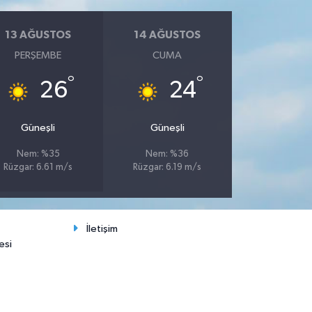
13 AĞUSTOS
14 AĞUSTOS
PERŞEMBE
CUMA
°
°
26
24
Güneşli
Güneşli
Nem: %35
Nem: %36
Rüzgar: 6.61 m/s
Rüzgar: 6.19 m/s
İletişim
esi