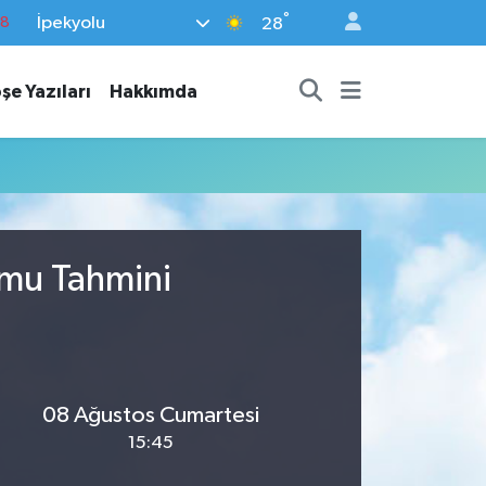
°
İpekyolu
18
28
18
şe Yazıları
Hakkımda
32
38
03
14
umu Tahmini
08 Ağustos Cumartesi
15:45