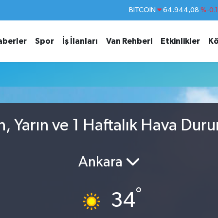
BITCOIN
64.944,08
%-0.
DOLAR
47,7436
%0.
aberler
Spor
İş İlanları
Van Rehberi
Etkinlikler
Kö
EURO
55,2510
%0.
STERLİN
64,4811
%0.
GRAM ALTIN
6660.55
%0.
BİST100
13.779
%-
, Yarın ve 1 Haftalık Hava Dur
Ankara
°
34