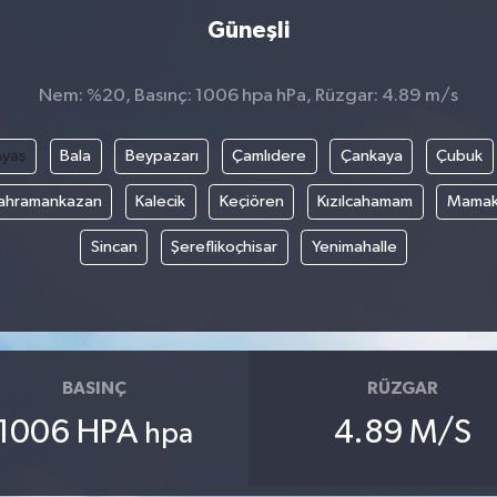
Güneşli
Nem: %20, Basınç: 1006 hpa hPa, Rüzgar: 4.89 m/s
Ayaş
Bala
Beypazarı
Çamlıdere
Çankaya
Çubuk
ahramankazan
Kalecik
Keçiören
Kızılcahamam
Mama
Sincan
Şereflikoçhisar
Yenimahalle
BASINÇ
RÜZGAR
1006 HPA
4.89 M/S
hpa