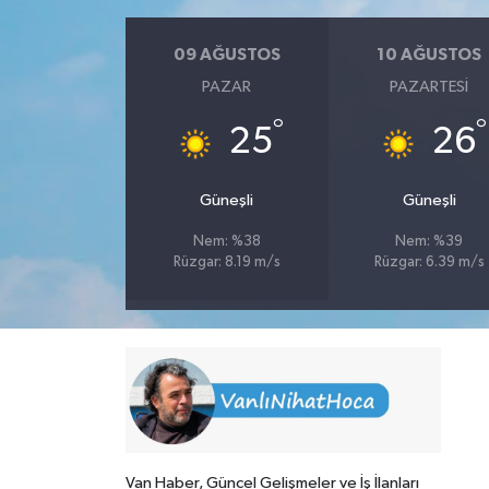
09 AĞUSTOS
10 AĞUSTOS
PAZAR
PAZARTESI
°
°
25
26
Güneşli
Güneşli
Nem: %38
Nem: %39
Rüzgar: 8.19 m/s
Rüzgar: 6.39 m/s
Van Haber, Güncel Gelişmeler ve İş İlanları