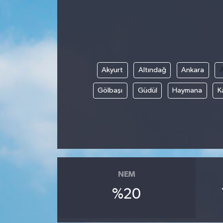
Akyurt
Altındağ
Ankara
Gölbaşı
Güdül
Haymana
K
NEM
%20