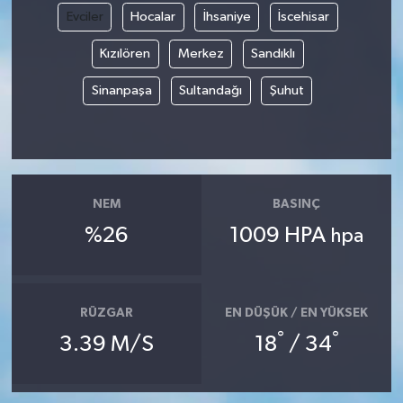
Evciler
Hocalar
İhsaniye
İscehisar
Kızılören
Merkez
Sandıklı
Sinanpaşa
Sultandağı
Şuhut
NEM
BASINÇ
%26
1009 HPA
hpa
RÜZGAR
EN DÜŞÜK / EN YÜKSEK
°
°
3.39 M/S
18
/ 34