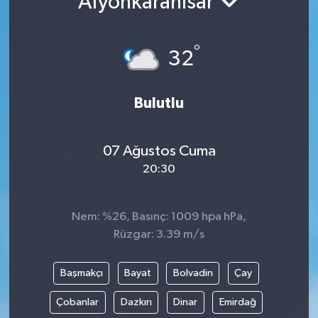
Afyonkarahisar
°
32
Bulutlu
07 Ağustos Cuma
20:30
Nem: %26, Basınç: 1009 hpa hPa,
Rüzgar: 3.39 m/s
Başmakçı
Bayat
Bolvadin
Çay
Çobanlar
Dazkırı
Dinar
Emirdağ