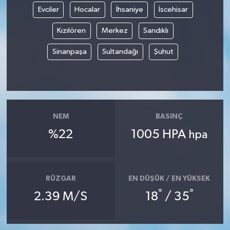
Evciler
Hocalar
İhsaniye
İscehisar
Kızılören
Merkez
Sandıklı
Sinanpaşa
Sultandağı
Şuhut
NEM
BASINÇ
%22
1005 HPA
hpa
RÜZGAR
EN DÜŞÜK / EN YÜKSEK
°
°
2.39 M/S
18
/ 35