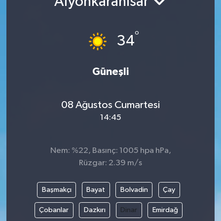
Afyonkarahisar
°
34
Güneşli
08 Ağustos Cumartesi
14:45
Nem: %22, Basınç: 1005 hpa hPa,
Rüzgar: 2.39 m/s
Başmakçı
Bayat
Bolvadin
Çay
Çobanlar
Dazkırı
Dinar
Emirdağ